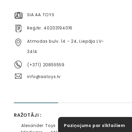
SIA AA TOYS
Reģ.Nr. 40203194016
Atmodas bulv. 14 - 24, Liepāja LV-
3414
(+371) 20855559
info@aatoys.lv
RAŽOTĀJI :
Alexander Toys
Paziņojums par sīkfailiem
APLI kids
Bibio
EBULOBO