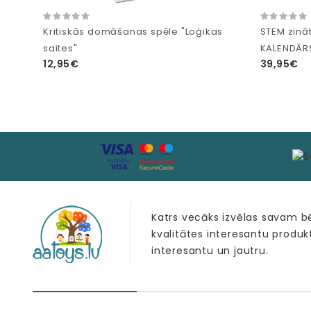
Kritiskās domāšanas spēle "Loģikas
STEM zinā
saites"
KALENDĀR
12,95€
39,95€
Katrs vecāks izvēlas savam 
kvalitātes interesantu produk
interesantu un jautru.