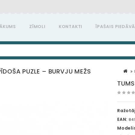
ĀKUMS
ZĪMOLI
KONTAKTI
ĪPAŠAIS PIEDĀV
ĪDOŠA PUZLE – BURVJU MEŽS
TUMS
Ražotāj
EAN:
841
Modeli