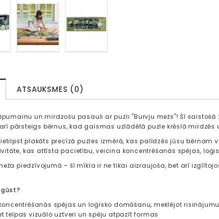
ATSAUKSMES (0)
lēpumainu un mirdzošu pasauli ar puzli "Burvju mežs"! Šī saistošā 
t arī pārsteigs bērnus, kad gaismas uzlādētā puzle krēslā mirdzēs 
etilpst plakāts precīzā puzles izmērā, kas palīdzēs jūsu bērnam vi
tivitāte, kas attīsta pacietību, veicina koncentrēšanās spējas, lo
eža piedzīvojumā – šī mīkla ir ne tikai aizraujoša, bet arī izglītojo
pgūst?
et koncentrēšanās spējas un loģisko domāšanu, meklējot risinājum
et telpas vizuālo uztveri un spēju atpazīt formas