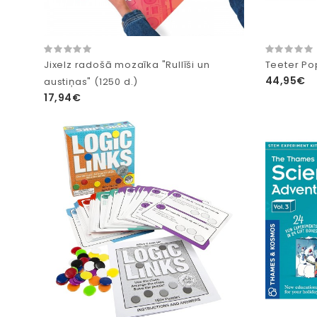
Jixelz radošā mozaīka "Rullīši un
Teeter Pop
44,95€
austiņas" (1250 d.)
17,94€