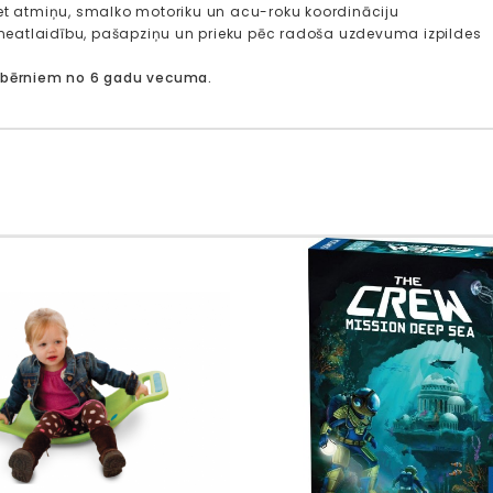
iet atmiņu, smalko motoriku un acu-roku koordināciju
et neatlaidību, pašapziņu un prieku pēc radoša uzdevuma izpildes
 bērniem no 6 gadu vecuma.