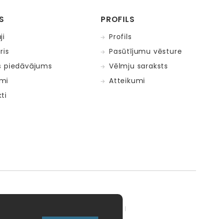
S
PROFILS
ji
Profils
ris
Pasūtījumu vēsture
s piedāvājums
Vēlmju saraksts
mi
Atteikumi
ti
adow Kids
MELI
MillaMinis