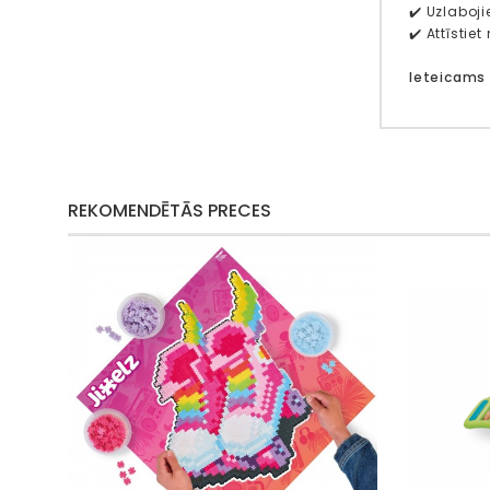
✔️ Uzlaboj
✔️ Attīsti
Ieteicams
REKOMENDĒTĀS PRECES