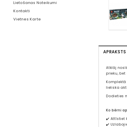
Lietošanas Noteikumi
Kontakti
Vietnes Karte
APRAKSTS
Atklāj nos
prieku, be
Komplektā i
lieliska ak
Dodieties m
Ko bērni a
✔️ Attīsti
✔️ Uzlaboji