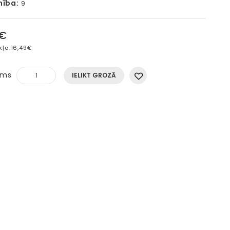
mība:
9
5€
kļa:
16,49€
ums
IELIKT GROZĀ