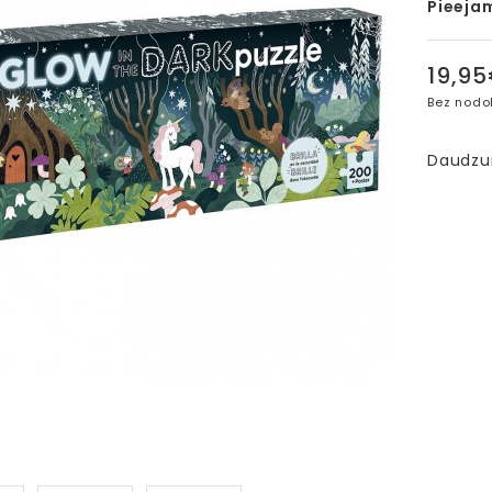
Pieeja
19,9
Bez nodo
Daudz