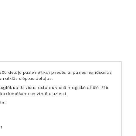
200 detaļu puzle ne tikai priecēs ar puzles risināšanas
un atklās slēptas detaļas.
eglāk salikt visas detaļas vienā maģiskā attēlā. Šī ir
ģisko domāšanu un vizuālo uztveri.
ša!
us