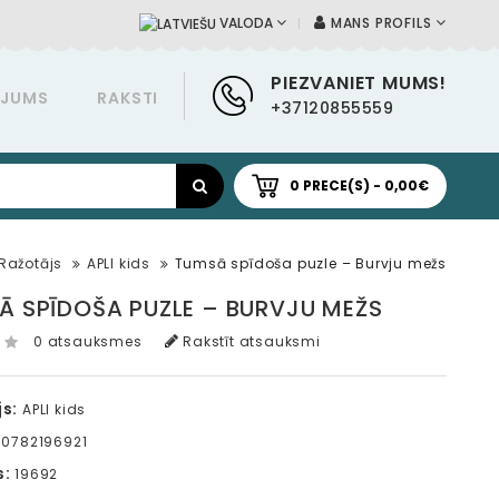
MANS PROFILS
VALODA
PIEZVANIET MUMS!
ĀJUMS
RAKSTI
+37120855559
0 PRECE(S) - 0,00€
Ražotājs
APLI kids
Tumsā spīdoša puzle – Burvju mežs
Ā SPĪDOŠA PUZLE – BURVJU MEŽS
0 atsauksmes
Rakstīt atsauksmi
s:
APLI kids
0782196921
s:
19692