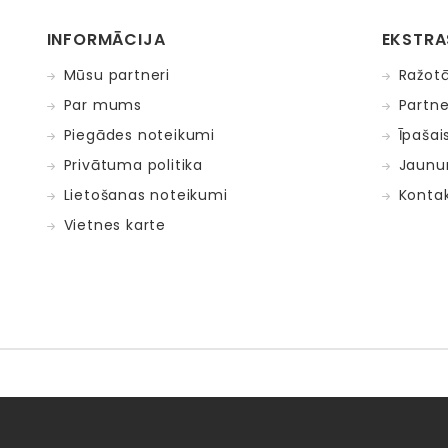
INFORMĀCIJA
EKSTRA
Mūsu partneri
Ražotā
Par mums
Partne
Piegādes noteikumi
Īpašai
Privātuma politika
Jaunu
Lietošanas noteikumi
Kontak
Vietnes karte
Fat Brain Toys
Goula
KOSMOS
Lucy&Leo
Me