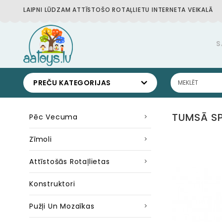
LAIPNI LŪDZAM ATTĪSTOŠO ROTAĻLIETU INTERNETA VEIKALĀ
S
PREČU KATEGORIJAS
TUMSĀ SP
Pēc Vecuma
Zīmoli
Attīstošās Rotaļlietas
Konstruktori
Pužļi Un Mozaīkas