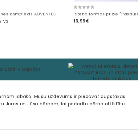
tnes komplekts ADVENTES
Riteņa formas puzle "Pasaul
16,95€
S V3
bērnam labāko. Mūsu uzdevums ir piedāvāt augstākās
tu Jums un Jūsu bērnam, lai padarītu bērna attīstību