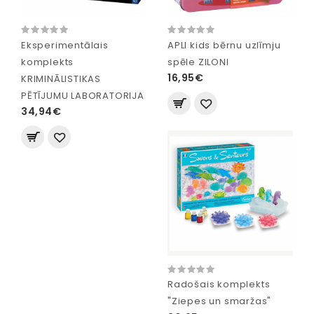
Eksperimentālais
APLI kids bērnu uzlīmju
komplekts
spēle ZILONI
16,95€
KRIMINĀLISTIKAS
PĒTĪJUMU LABORATORIJA
34,94€
Radošais komplekts
"Ziepes un smaržas"