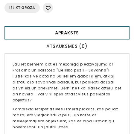
IELIKT GROZĀ
APRAKSTS
ATSAUKSMES (0)
Ļaujiet bērniem doties mežonīgā piedzīvojumā ar
krāsaino un saistošo
"Lielisko puzli - Savanna"
!
Puzle, kas veidota no 60 lieliem gabaliņiem, atklāj
aizraujošo savannas pasauli, kur paslēpti dažādi
dzīvnieki un priekšmeti. Bērni ne tikai saliek attēlu, bet
arī novēro - vai viņi spēs atrast visus paslēptos
objektus?
Komplektā ietilpst
dzīves izmēra plakāts
, kas palīdz
mazajiem vieglāk salikt puzli, un
karte ar
meklējamajiem objektiem
, kas veicina uzmanīgu
novērošanu un jautru izpēti.