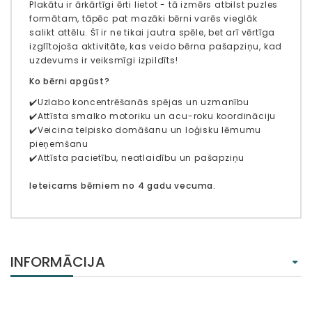
Plakātu ir ārkārtīgi ērti lietot - tā izmērs atbilst puzles
formātam, tāpēc pat mazāki bērni varēs vieglāk
salikt attēlu. Šī ir ne tikai jautra spēle, bet arī vērtīga
izglītojoša aktivitāte, kas veido bērna pašapziņu, kad
uzdevums ir veiksmīgi izpildīts!
Ko bērni apgūst?
✔️Uzlabo koncentrēšanās spējas un uzmanību
✔️Attīsta smalko motoriku un acu-roku koordināciju
✔️Veicina telpisko domāšanu un loģisku lēmumu
pieņemšanu
✔️Attīsta pacietību, neatlaidību un pašapziņu
Ieteicams bērniem no 4 gadu vecuma.
INFORMĀCIJA