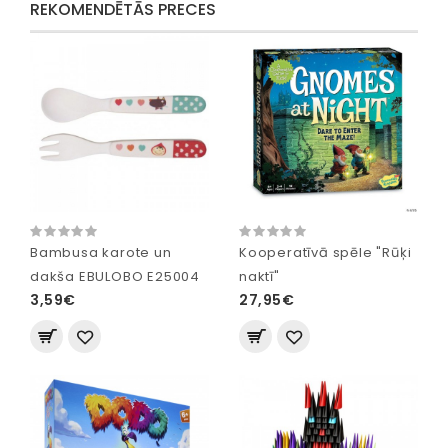
REKOMENDĒTĀS PRECES
Bambusa karote un
Kooperatīvā spēle "Rūķi
dakša EBULOBO E25004
naktī"
3,59€
27,95€