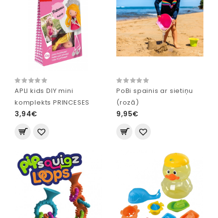
APLI kids DIY mini
PoBi spainis ar sietiņu
komplekts PRINCESES
(rozā)
3,94€
9,95€