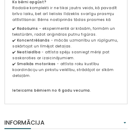
Ko bērni apgūst?
Radošie komplekti ir ne tikai jautrs veids, kā pavadīt
brīvo laiku, bet arī lielisks līdzeklis svarīgu prasmju
attīstīšanai. Bērns nostiprinās tādas prasmes kā:
✔️
Radošums
- eksperimentē ar krāsām, formām un
tekstūrām, radot oriģinālas putnu figūras.
✔️
Koncentrēšanās
- mācās uzmanību un rūpīgumu,
sakārtojot un līmējot detaļas.
✔️
Neatlaidība
- attīsta spēju sasniegt mērķi pat
saskaroties ar izaicinājumiem.
✔️
Smalkās motorikas
- attīsta roku kustību
koordināciju un pirkstu veiklību, strādājot ar sīkām
detaļām.
Ieteicams bērniem no 6 gadu vecuma.
INFORMĀCIJA