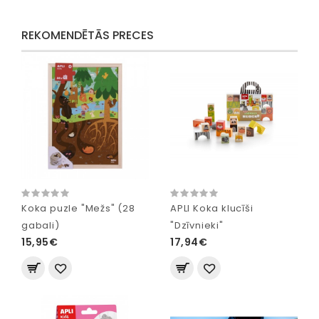
REKOMENDĒTĀS PRECES
Koka puzle "Mežs" (28
APLI Koka klucīši
gabali)
"Dzīvnieki"
15,95€
17,94€