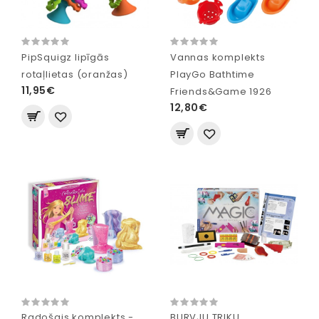
PipSquigz lipīgās
Vannas komplekts
rotaļlietas (oranžas)
PlayGo Bathtime
11,95€
Friends&Game 1926
12,80€
Radošais komplekts -
BURVJU TRIKU