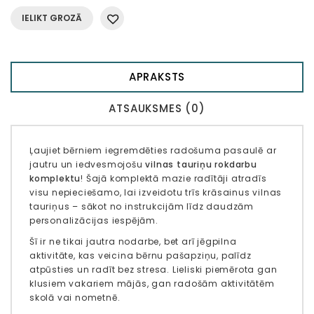
IELIKT GROZĀ
APRAKSTS
ATSAUKSMES (0)
Ļaujiet bērniem iegremdēties radošuma pasaulē ar
jautru un iedvesmojošu
vilnas tauriņu rokdarbu
komplektu
! Šajā komplektā mazie radītāji atradīs
visu nepieciešamo, lai izveidotu trīs krāsainus vilnas
tauriņus – sākot no instrukcijām līdz daudzām
personalizācijas iespējām.
Šī ir ne tikai jautra nodarbe, bet arī jēgpilna
aktivitāte, kas veicina bērnu pašapziņu, palīdz
atpūsties un radīt bez stresa. Lieliski piemērota gan
klusiem vakariem mājās, gan radošām aktivitātēm
skolā vai nometnē.