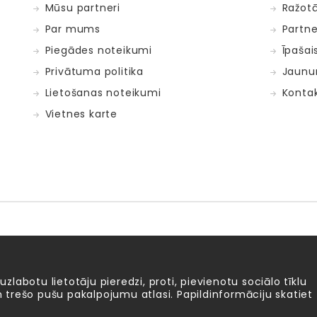
Mūsu partneri
Ražotā
Par mums
Partne
Piegādes noteikumi
Īpašai
Privātuma politika
Jaunu
Lietošanas noteikumi
Kontak
Vietnes karte
Fat Brain Toys
Goula
KOSMOS
Lucy&Leo
Me
ntosphère
 uzlabotu lietotāju pieredzi, proti, pievienotu sociālo tīklu
 un trešo pušu pakalpojumu atlasi. Papildinformāciju skatiet