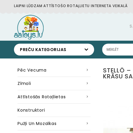
LAIPNI LŪDZAM ATTĪSTOŠO ROTAĻLIETU INTERNETA VEIKALĀ
S
PREČU KATEGORIJAS
STELLÖ –
Pēc Vecuma
KRĀSU S
Zīmoli
Attīstošās Rotaļlietas
Konstruktori
Pužļi Un Mozaīkas