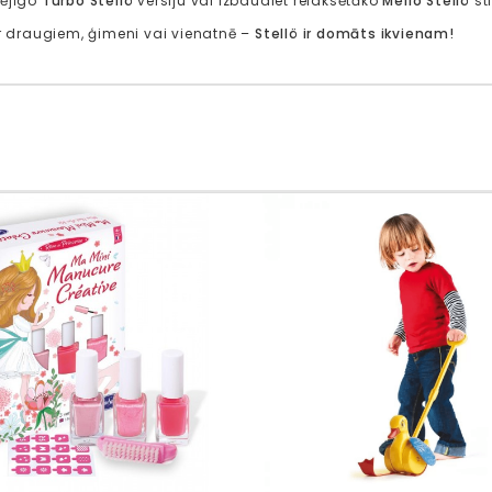
pējīgo
Turbo Stellö
versiju vai izbaudiet relaksētāko
Mello Stellö
sti
ar draugiem, ģimeni vai vienatnē –
Stellö ir domāts ikvienam!