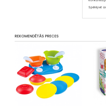
konkurēts
Spēlējiet 
REKOMENDĒTĀS PRECES