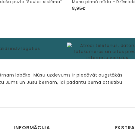
doša puzle "Saules sistēma"
Mana pirmā mīkla – Dzīvniek
8,95€
bērnam labāko. Mūsu uzdevums ir piedāvāt augstākās
tu Jums un Jūsu bērnam, lai padarītu bērna attīstību
INFORMĀCIJA
EKSTRA