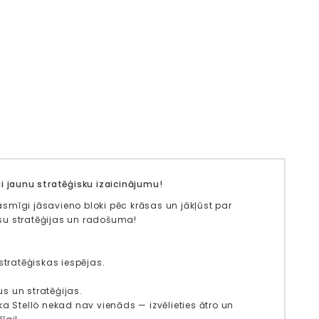
i jaunu stratēģisku izaicinājumu!
asmīgi jāsavieno bloki pēc krāsas un jākļūst par
jūsu stratēģijas un radošuma!
stratēģiskas iespējas.
s un stratēģijas.
a Stellö nekad nav vienāds — izvēlieties ātro un