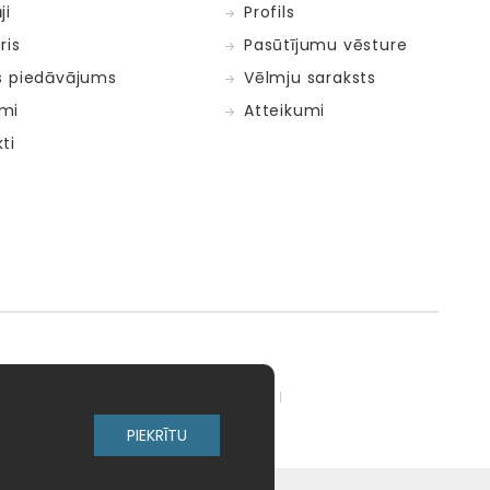
ji
Profils
ris
Pasūtījumu vēsture
s piedāvājums
Vēlmju saraksts
mi
Atteikumi
ti
adow Kids
MELI
MillaMinis
PIEKRĪTU