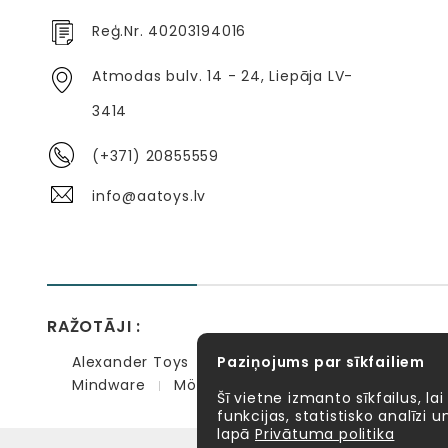
Reģ.Nr. 40203194016
Atmodas bulv. 14 - 24, Liepāja LV-
3414
(+371) 20855559
info@aatoys.lv
RAŽOTĀJI :
Alexander Toys
Paziņojums par sīkfailiem
APLI kids
Bibio
EBULOBO
Mindware
Möbi
PlayGo
Quercetti
Se
Šī vietne izmanto sīkfailus, lai
funkcijas, statistisko analīzi
lapā
Privātuma politika