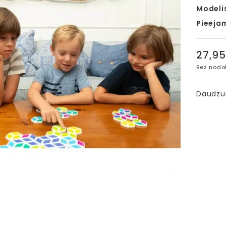
Modeli
Pieeja
27,9
Bez nodo
Daudz