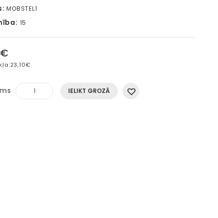
s:
MOBSTEL1
mība:
15
5€
kļa:
23,10€
ums
IELIKT GROZĀ