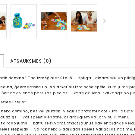
ATSAUKSMES (0)
atīk domino? Tad izmēģiniet Stellö — spilgtu, dinamisku un pilnīg
āsaina, ģeometriska un ļoti atkarību izraisoša spēle
, kurā jums pr
. Šeit nav vienas pareizās pieejas — katrs gājiens ir atkarīgs no 
lēties Stellö?
 nekā domino, bet vēl jautrāk!
Viegli saprotami noteikumi, dziļas 
raudzīgs
— var spēlēt vienatnē, ar draugiem vai ar visu ģimeni.
ota radošums
— katru reizi varat atklāt jaunus savienošanās veidu
pēles iespējas
— vairāk nekā
5 dažādas spēles variācijas
nozīmē, k