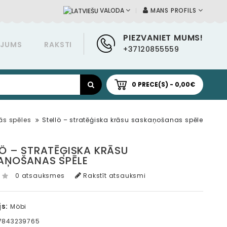
MANS PROFILS
VALODA
PIEZVANIET MUMS!
ĀJUMS
RAKSTI
+37120855559
0 PRECE(S) - 0,00€
ās spēles
Stellö – stratēģiska krāsu saskaņošanas spēle
LÖ – STRATĒĢISKA KRĀSU
AŅOŠANAS SPĒLE
0 atsauksmes
Rakstīt atsauksmi
s:
Möbi
7843239765