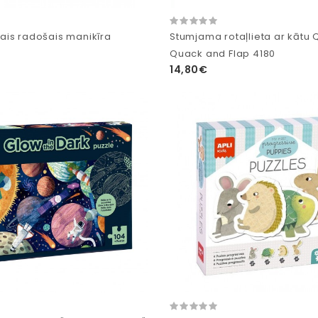
is radošais manikīra
Stumjama rotaļlieta ar kātu 
s
Quack and Flap 4180
14,80€