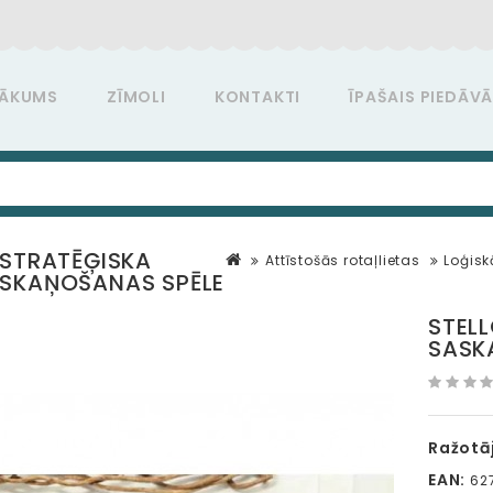
ĀKUMS
ZĪMOLI
KONTAKTI
ĪPAŠAIS PIEDĀV
 STRATĒĢISKA
Attīstošās rotaļlietas
Loģisk
ASKAŅOŠANAS SPĒLE
STEL
SASK
Ražotāj
EAN:
62