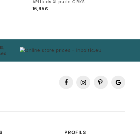
i
APLI kids XL puzle CIRKS
16,95€
S
PROFILS