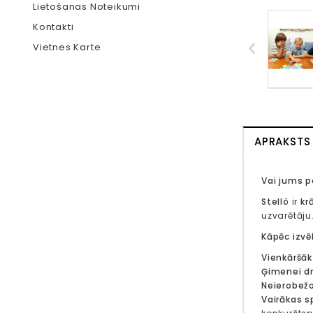
Lietošanas Noteikumi
Kontakti
Vietnes Karte
APRAKSTS
Vai jums p
Stellö
ir
kr
uzvarētāju
Kāpēc izvē
Vienkāršāk
Ģimenei d
Neierobež
Vairākas s