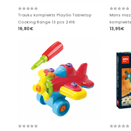
Trauku komplekts PlayGo Tabletop
Mans maza
Cooking Range 13 pcs 2416
komplekt
16,80€
13,95€