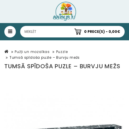
0 PRECE(S) - 0,00€
Pužļi un mozaīkas
Puzzle
Tumsā spīdoša puzle – Burvju mežs
TUMSĀ SPĪDOŠA PUZLE – BURVJU MEŽS