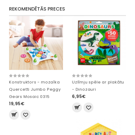
REKOMENDĒTĀS PRECES
Konstruktors - mozaīka
Uzlīmju spēle ar plakātu
Quercetti Jumbo Peggy
- Dinozauri
6,95€
Gears Mosaic 0315
19,95€