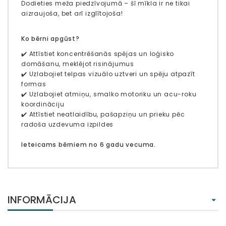
Dodieties meža piedzīvojumā – šī mīkla ir ne tikai
aizraujoša, bet arī izglītojoša!
Ko bērni apgūst?
✔️ Attīstiet koncentrēšanās spējas un loģisko
domāšanu, meklējot risinājumus
✔️ Uzlabojiet telpas vizuālo uztveri un spēju atpazīt
formas
✔️ Uzlabojiet atmiņu, smalko motoriku un acu-roku
koordināciju
✔️ Attīstiet neatlaidību, pašapziņu un prieku pēc
radoša uzdevuma izpildes
Ieteicams bērniem no 6 gadu vecuma.
INFORMĀCIJA