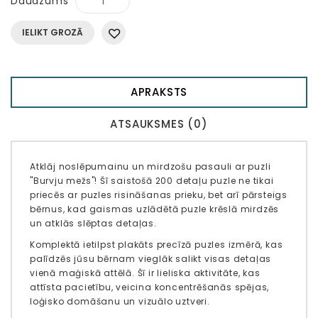
Daudzums
IELIKT GROZĀ
APRAKSTS
ATSAUKSMES (0)
Atklāj noslēpumainu un mirdzošu pasauli ar puzli
"Burvju mežs"! Šī saistošā 200 detaļu puzle ne tikai
priecēs ar puzles risināšanas prieku, bet arī pārsteigs
bērnus, kad gaismas uzlādētā puzle krēslā mirdzēs
un atklās slēptas detaļas.
Komplektā ietilpst plakāts precīzā puzles izmērā, kas
palīdzēs jūsu bērnam vieglāk salikt visas detaļas
vienā maģiskā attēlā. Šī ir lieliska aktivitāte, kas
attīsta pacietību, veicina koncentrēšanās spējas,
loģisko domāšanu un vizuālo uztveri.