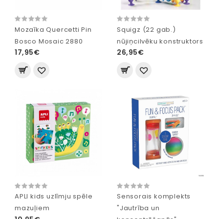
Mozaīka Quercetti Pin
Squigz (22 gab.)
Bosco Mosaic 2880
nūjiņcilvēku konstruktors
17,95€
26,95€
APLI kids uzlīmju spēle
Sensorais komplekts
mazuļiem
"Jautrība un