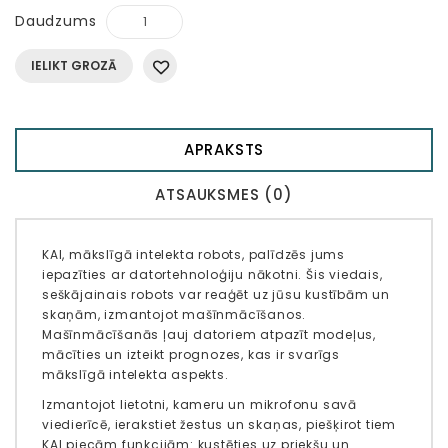
Daudzums
IELIKT GROZĀ
APRAKSTS
ATSAUKSMES (0)
KAI, mākslīgā intelekta robots, palīdzēs jums
iepazīties ar datortehnoloģiju nākotni. Šis viedais,
seškājainais robots var reaģēt uz jūsu kustībām un
skaņām, izmantojot mašīnmācīšanos.
Mašīnmācīšanās ļauj datoriem atpazīt modeļus,
mācīties un izteikt prognozes, kas ir svarīgs
mākslīgā intelekta aspekts.
Izmantojot lietotni, kameru un mikrofonu savā
viedierīcē, ierakstiet žestus un skaņas, piešķirot tiem
KAI piecām funkcijām: kustēties uz priekšu un