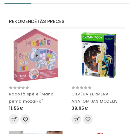
REKOMENDĒTĀS PRECES
Radošā spēle "Mana
CILVĒKA ĶERMEŅA
pirmā mozaīka"
ANATOMIJAS MODELIS
11,56€
39,95€