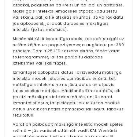
atpakaļ, pagriezties pa kreisi un pa labi un apstāties.
Mākslīgais intelekts iemācīsies atpazīt katru žestu
vai skaņu, pat ja tie atšķiras sīkumos. Jo vairāk datu
jūs apkoposiet, jo labāk darbosies mākslīgais
intelekts (jo tas mācīsies).
Mehāniski KAI ir iespaidīgs robots, kas spēj staigāt uz
sešām kājām un pagriezt ķermeņa augšdaļu par 360
grādiem. Tam ir 25 LED sarkans ekrāns, tāpēc varat
to ieprogrammēt, lai tas parādītu dažādas
izteiksmes vai īsas frāzes.
Izmantojiet apkopotos datus, lai izveidotu mākslīgā
intelekta modeli lietotnes apmācības ekrānā. Šeit
mākslīgais intelekts ņems jūsu datus un atpazīs
tajos esošos modeļus. Mācīšanās līkne parādīs, cik
precīzi mākslīgais intelekts mācās, un jūs varat
izmantot slīdņus, lai pielāgotu, cik reižu tas analizē
datus un cik ātri notiks apmācība, lai iegūtu labākus
rezultātus.
Varat arī pārbaudīt mākslīgā intelekta modeli spēles
režīmā — jūs varēsiet attālināti vadīt KAI. Vienkārši
veiciet tās pašas žesti vai skaņas, ko izmantojāt