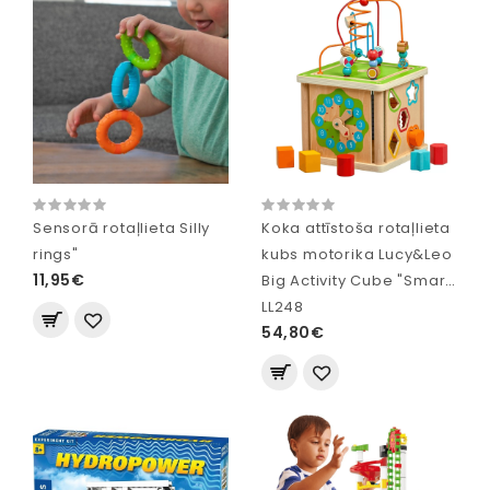
Sensorā rotaļlieta Silly
Koka attīstoša rotaļlieta
rings"
kubs motorika Lucy&Leo
11,95€
Big Activity Cube "Smart"
LL248
54,80€