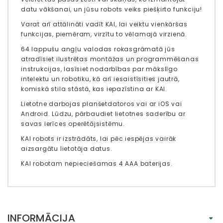
datu vākšanai, un jūsu robots veiks piešķirto funkciju!
Varat arī attālināti vadīt KAI, lai veiktu vienkāršas
funkcijas, piemēram, virzītu to vēlamajā virzienā.
64 lappušu angļu valodas rokasgrāmatā jūs
atradīsiet ilustrētas montāžas un programmēšanas
instrukcijas, lasīsiet nodarbības par mākslīgo
intelektu un robotiku, kā arī iesaistīsities jautrā,
komiskā stila stāstā, kas iepazīstina ar KAI.
Lietotne darbojas planšetdatoros vai ar iOS vai
Android. Lūdzu, pārbaudiet lietotnes saderību ar
savas ierīces operētājsistēmu.
KAI robots ir izstrādāts, lai pēc iespējas vairāk
aizsargātu lietotāja datus.
KAI robotam nepieciešamas 4 AAA baterijas.
INFORMĀCIJA