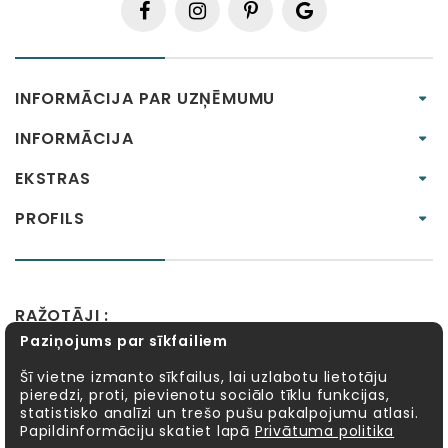
INFORMĀCIJA PAR UZŅĒMUMU
INFORMĀCIJA
EKSTRAS
PROFILS
RAŽOTĀJI :
Paziņojums par sīkfailiem
Alexander Toys
APLI kids
Bibio
EBULOBO
Fat Brain Toys
Goula
KOSMOS
Lucy&Leo
Šī vietne izmanto sīkfailus, lai uzlabotu lietotāju
pieredzi, proti, pievienotu sociālo tīklu funkcijas,
Meadow Kids
MELI
MillaMinis
Mindware
statistisko analīzi un trešo pušu pakalpojumu atlasi.
Möbi
PlayGo
Quercetti
Sentosphère
Papildinformāciju skatiet lapā
Privātuma politika