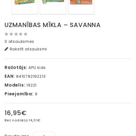
UZMANĪBAS MĪKLA – SAVANNA
0 atsauksmes
Rakstīt atsauksmi
Ražotājs:
APLI kids
EAN:
8410782192213
Modelis:
19221
Pieejamība:
9
16,95€
Bez nodokļa:
14,01€