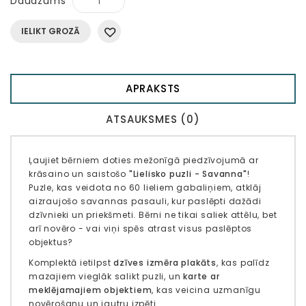
Daudzums
IELIKT GROZĀ
APRAKSTS
ATSAUKSMES (0)
Ļaujiet bērniem doties mežonīgā piedzīvojumā ar
krāsaino un saistošo
"Lielisko puzli - Savanna"
!
Puzle, kas veidota no 60 lieliem gabaliņiem, atklāj
aizraujošo savannas pasauli, kur paslēpti dažādi
dzīvnieki un priekšmeti. Bērni ne tikai saliek attēlu, bet
arī novēro - vai viņi spēs atrast visus paslēptos
objektus?
Komplektā ietilpst
dzīves izmēra plakāts
, kas palīdz
mazajiem vieglāk salikt puzli, un
karte ar
meklējamajiem objektiem
, kas veicina uzmanīgu
novērošanu un jautru izpēti.