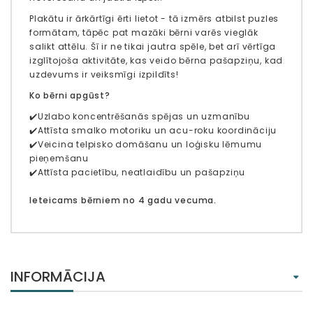
Plakātu ir ārkārtīgi ērti lietot - tā izmērs atbilst puzles
formātam, tāpēc pat mazāki bērni varēs vieglāk
salikt attēlu. Šī ir ne tikai jautra spēle, bet arī vērtīga
izglītojoša aktivitāte, kas veido bērna pašapziņu, kad
uzdevums ir veiksmīgi izpildīts!
Ko bērni apgūst?
✔️Uzlabo koncentrēšanās spējas un uzmanību
✔️Attīsta smalko motoriku un acu-roku koordināciju
✔️Veicina telpisko domāšanu un loģisku lēmumu
pieņemšanu
✔️Attīsta pacietību, neatlaidību un pašapziņu
Ieteicams bērniem no 4 gadu vecuma.
INFORMĀCIJA