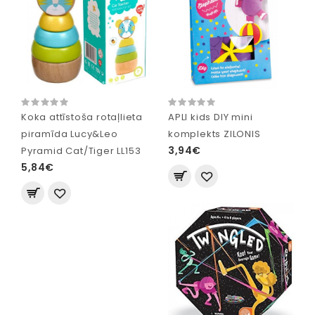
Koka attīstoša rotaļlieta
APLI kids DIY mini
piramīda Lucy&Leo
komplekts ZILONIS
3,94€
Pyramid Cat/Tiger LL153
5,84€