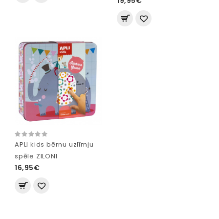
19,95€
APLI kids bērnu uzlīmju
spēle ZILONI
16,95€