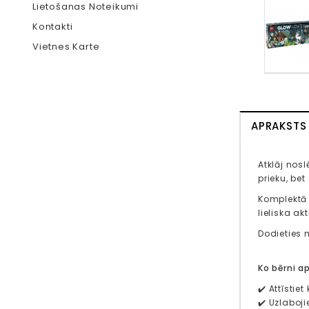
Lietošanas Noteikumi
Kontakti
Vietnes Karte
APRAKSTS
Atklāj nos
prieku, be
Komplektā i
lieliska ak
Dodieties m
Ko bērni a
✔️ Attīsti
✔️ Uzlaboji