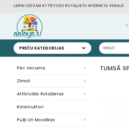
LAIPNI LŪDZAM ATTĪSTOŠO ROTAĻLIETU INTERNETA VEIKALĀ
S
PREČU KATEGORIJAS
TUMSĀ SP
Pēc Vecuma
Zīmoli
Attīstošās Rotaļlietas
Konstruktori
Pužļi Un Mozaīkas