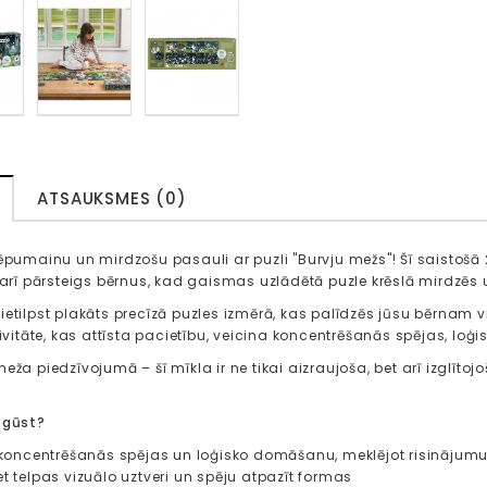
ATSAUKSMES (0)
lēpumainu un mirdzošu pasauli ar puzli "Burvju mežs"! Šī saistošā 
t arī pārsteigs bērnus, kad gaismas uzlādētā puzle krēslā mirdzēs 
etilpst plakāts precīzā puzles izmērā, kas palīdzēs jūsu bērnam vi
tivitāte, kas attīsta pacietību, veicina koncentrēšanās spējas, lo
eža piedzīvojumā – šī mīkla ir ne tikai aizraujoša, bet arī izglītojo
pgūst?
et koncentrēšanās spējas un loģisko domāšanu, meklējot risinājum
et telpas vizuālo uztveri un spēju atpazīt formas