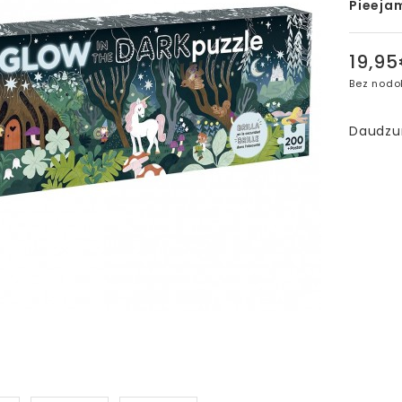
Pieeja
19,9
Bez nodo
Daudz