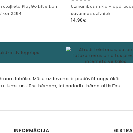
otaļlieta PlayGo Little Lion
Uzmanības mīkla – apdraudē
alker 2254
savannas dzīvnieki
14,96€
bērnam labāko. Mūsu uzdevums ir piedāvāt augstākās
tu Jums un Jūsu bērnam, lai padarītu bērna attīstību
INFORMĀCIJA
EKSTRA