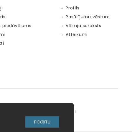
ji
Profils
ris
Pasūtījumu vēsture
s piedāvājums
Vēlmju saraksts
mi
Atteikumi
ti
adow Kids
MELI
MillaMinis
PIEKRĪTU