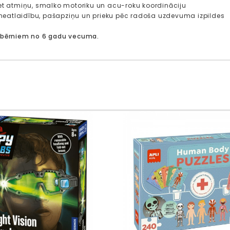
iet atmiņu, smalko motoriku un acu-roku koordināciju
et neatlaidību, pašapziņu un prieku pēc radoša uzdevuma izpildes
 bērniem no 6 gadu vecuma.