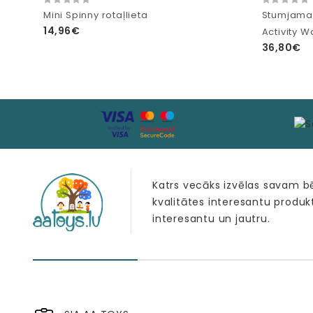
Mini Spinny rotaļlieta
Stumjama r
14,96€
Activity W
36,80€
Katrs vecāks izvēlas savam 
kvalitātes interesantu produk
interesantu un jautru.