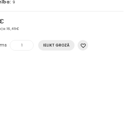
mība:
9
5€
kļa:
16,49€
ums
IELIKT GROZĀ