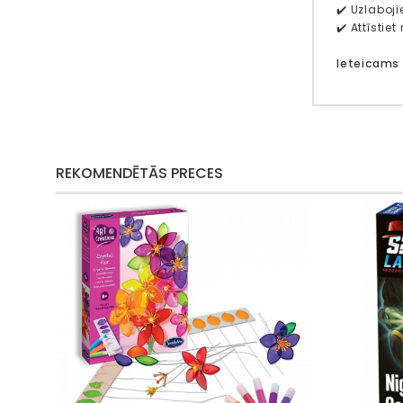
✔️ Uzlaboj
✔️ Attīsti
Ieteicams
REKOMENDĒTĀS PRECES