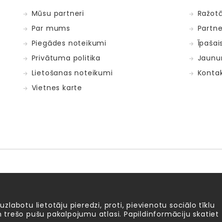
Mūsu partneri
Ražotā
Par mums
Partne
Piegādes noteikumi
Īpašai
Privātuma politika
Jaunu
Lietošanas noteikumi
Kontak
Vietnes karte
Fat Brain Toys
Goula
KOSMOS
Lucy&Leo
Me
ntosphère
 uzlabotu lietotāju pieredzi, proti, pievienotu sociālo tīklu
 un trešo pušu pakalpojumu atlasi. Papildinformāciju skatiet