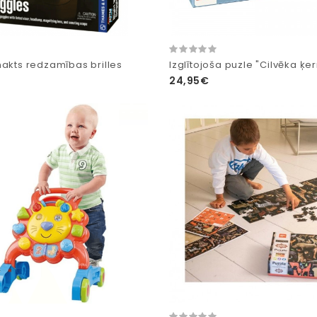
nakts redzamības brilles
Izglītojoša puzle "Cilvēka ķe
24,95€