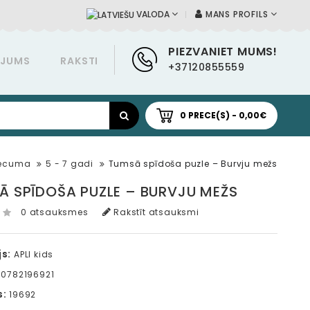
MANS PROFILS
VALODA
PIEZVANIET MUMS!
ĀJUMS
RAKSTI
+37120855559
0 PRECE(S) - 0,00€
vecuma
5 - 7 gadi
Tumsā spīdoša puzle – Burvju mežs
Ā SPĪDOŠA PUZLE – BURVJU MEŽS
0 atsauksmes
Rakstīt atsauksmi
s:
APLI kids
0782196921
s:
19692