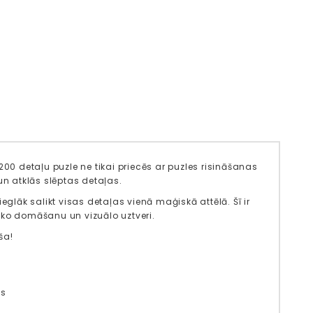
200 detaļu puzle ne tikai priecēs ar puzles risināšanas
un atklās slēptas detaļas.
eglāk salikt visas detaļas vienā maģiskā attēlā. Šī ir
ģisko domāšanu un vizuālo uztveri.
ša!
us