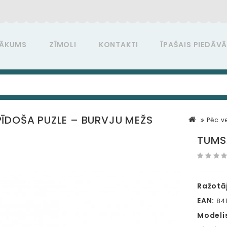
ĀKUMS
ZĪMOLI
KONTAKTI
ĪPAŠAIS PIEDĀV
ĪDOŠA PUZLE – BURVJU MEŽS
Pēc 
TUMS
Ražotāj
EAN:
841
Modeli