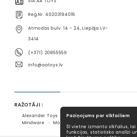
SIA AA TOYS
Reģ.Nr. 40203194016
Atmodas bulv. 14 - 24, Liepāja LV-
3414
(+371) 20855559
info@aatoys.lv
RAŽOTĀJI :
Alexander Toys
Paziņojums par sīkfailiem
APLI kids
Bibio
EBULOBO
Mindware
Möbi
PlayGo
Quercetti
Se
Šī vietne izmanto sīkfailus, lai
funkcijas, statistisko analīzi