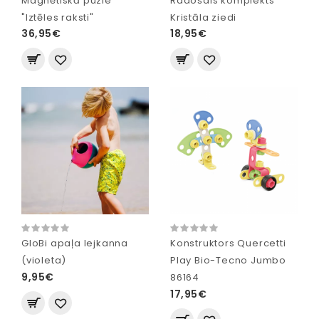
Magnētiskā puzle
Radošais komplekts
"Iztēles raksti"
Kristāla ziedi
36,95€
18,95€
GloBi apaļa lejkanna
Konstruktors Quercetti
(violeta)
Play Bio-Tecno Jumbo
9,95€
86164
17,95€