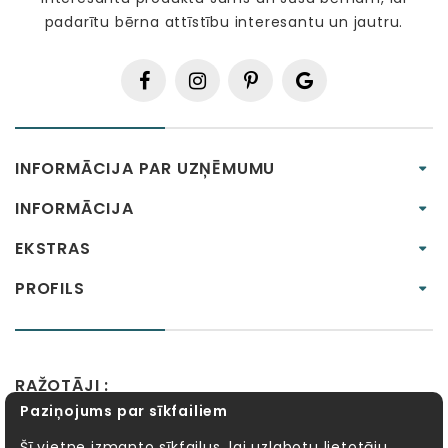
padarītu bērna attīstību interesantu un jautru.
INFORMĀCIJA PAR UZŅĒMUMU
INFORMĀCIJA
EKSTRAS
PROFILS
RAŽOTĀJI :
Paziņojums par sīkfailiem
Alexander Toys
APLI kids
Bibio
EBULOBO
Fat Brain Toys
Goula
KOSMOS
Lucy&Leo
Šī vietne izmanto sīkfailus, lai uzlabotu lietotāju