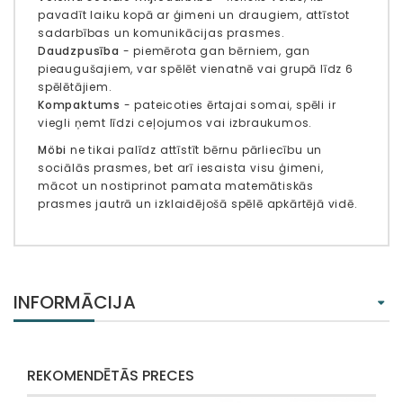
pavadīt laiku kopā ar ģimeni un draugiem, attīstot
sadarbības un komunikācijas prasmes.
Daudzpusība
- piemērota gan bērniem, gan
pieaugušajiem, var spēlēt vienatnē vai grupā līdz 6
spēlētājiem.
Kompaktums
- pateicoties ērtajai somai, spēli ir
viegli ņemt līdzi ceļojumos vai izbraukumos.
Möbi
ne tikai palīdz attīstīt bērnu pārliecību un
sociālās prasmes, bet arī iesaista visu ģimeni,
mācot un nostiprinot pamata matemātiskās
prasmes jautrā un izklaidējošā spēlē apkārtējā vidē.
INFORMĀCIJA
REKOMENDĒTĀS PRECES