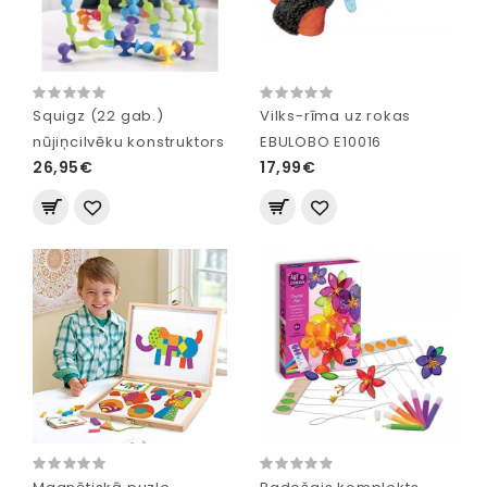
Squigz (22 gab.)
Vilks-rīma uz rokas
nūjiņcilvēku konstruktors
EBULOBO E10016
26,95€
17,99€