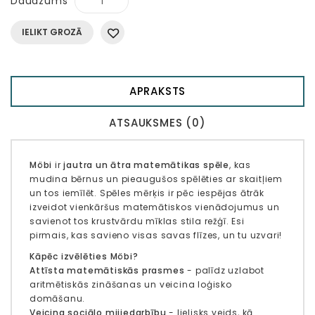
Daudzums
IELIKT GROZĀ
APRAKSTS
ATSAUKSMES (0)
Möbi
ir
jautra un ātra matemātikas spēle
, kas
mudina bērnus un pieaugušos spēlēties ar skaitļiem
un tos iemīlēt. Spēles mērķis ir pēc iespējas ātrāk
izveidot vienkāršus matemātiskos vienādojumus un
savienot tos krustvārdu mīklas stila režģī. Esi
pirmais, kas savieno visas savas flīzes, un tu uzvari!
Kāpēc izvēlēties Möbi?
Attīsta matemātiskās prasmes
- palīdz uzlabot
aritmētiskās zināšanas un veicina loģisko
domāšanu.
Veicina sociālo mijiedarbību
- lielisks veids, kā