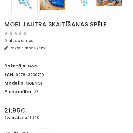
MÖBI JAUTRA SKAITĪŠANAS SPĒLE
0 atsauksmes
Rakstīt atsauksmi
Ražotājs:
Möbi
EAN:
627843239710
Modelis:
MOBMGI1
Pieejamība:
37
21,95€
Bez nodokļa:
18,14€