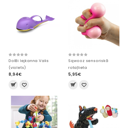
DolBi lejkanna Valis
Sqwooz sensoriskā
(violets)
rotaļlieta
8,94€
5,95€