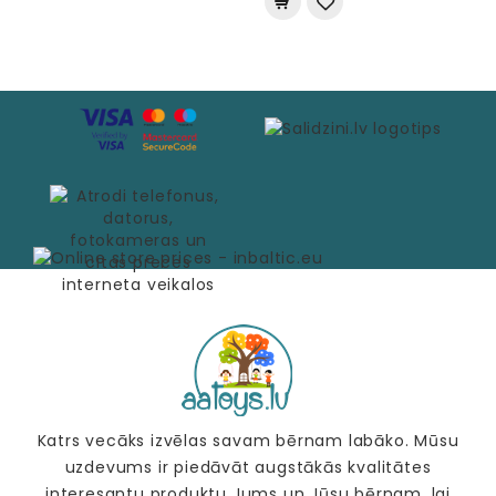
Katrs vecāks izvēlas savam bērnam labāko. Mūsu
uzdevums ir piedāvāt augstākās kvalitātes
interesantu produktu Jums un Jūsu bērnam, lai