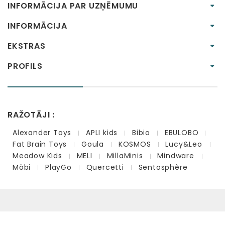
INFORMĀCIJA PAR UZŅĒMUMU
INFORMĀCIJA
EKSTRAS
PROFILS
RAŽOTĀJI :
Alexander Toys
APLI kids
Bibio
EBULOBO
Fat Brain Toys
Goula
KOSMOS
Lucy&Leo
Meadow Kids
MELI
MillaMinis
Mindware
Möbi
PlayGo
Quercetti
Sentosphère