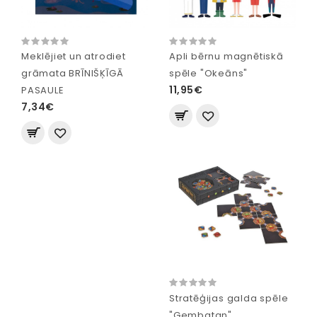
Meklējiet un atrodiet
Apli bērnu magnētiskā
grāmata BRĪNIŠĶĪGĀ
spēle "Okeāns"
11,95€
PASAULE
7,34€
Stratēģijas galda spēle
"Gembatan"