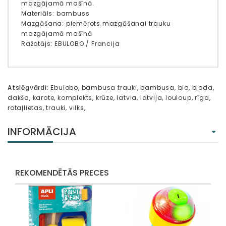
mazgājamā mašīnā.
Materiāls: bambuss
Mazgāšana: piemērots mazgāšanai trauku
mazgājamā mašīnā
Ražotājs: EBULOBO / Francija
Atslēgvārdi:
Ebulobo
,
bambusa trauki
,
bambusa
,
bio
,
bļoda
,
dakša
,
karote
,
komplekts
,
krūze
,
latvia
,
latvija
,
louloup
,
rīga
,
rotaļlietas
,
trauki
,
vilks
,
INFORMĀCIJA
REKOMENDĒTĀS PRECES