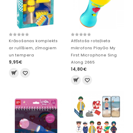
Krāsošanas komplekts
Attīstoša rotaļlieta
ar rullīšiem, zīmogiem
mikrofons PlayGo My
un tempera
First Microphone Sing
9,95€
Along 2665
14,80€