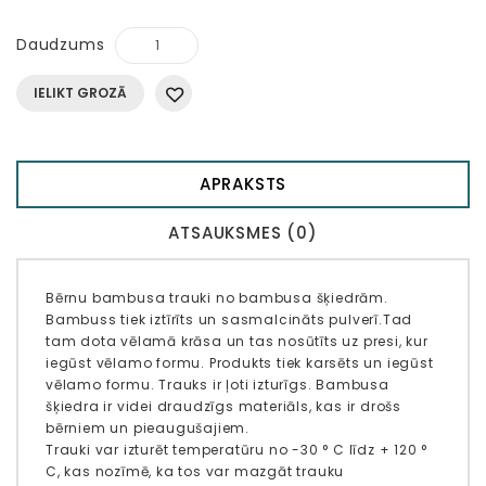
Daudzums
IELIKT GROZĀ
APRAKSTS
ATSAUKSMES (0)
Bērnu bambusa trauki no bambusa šķiedrām.
Bambuss tiek iztīrīts un sasmalcināts pulverī.Tad
tam dota vēlamā krāsa un tas nosūtīts uz presi, kur
iegūst vēlamo formu. Produkts tiek karsēts un iegūst
vēlamo formu. Trauks ir ļoti izturīgs. Bambusa
šķiedra ir videi draudzīgs materiāls, kas ir drošs
bērniem un pieaugušajiem.
Trauki var izturēt temperatūru no -30 ° C līdz + 120 °
C, kas nozīmē, ka tos var mazgāt trauku