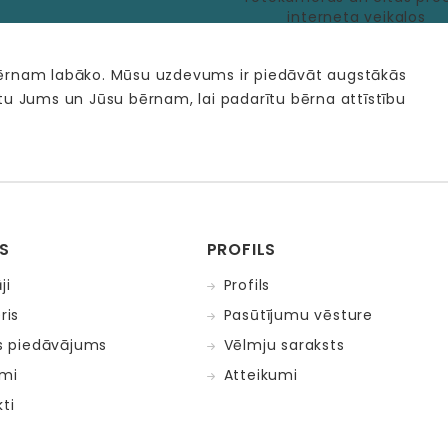
bērnam labāko. Mūsu uzdevums ir piedāvāt augstākās
tu Jums un Jūsu bērnam, lai padarītu bērna attīstību
S
PROFILS
ji
Profils
ris
Pasūtījumu vēsture
is piedāvājums
Vēlmju saraksts
mi
Atteikumi
ti