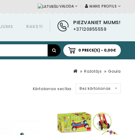
MANS PROFILS
VALODA
PIEZVANIET MUMS!
ĀJUMS
RAKSTI
+37120855559
0 PRECE(S) - 0,00€
Ražotājs
Goula
Bez kārtošanas
Kārtošanas secība: