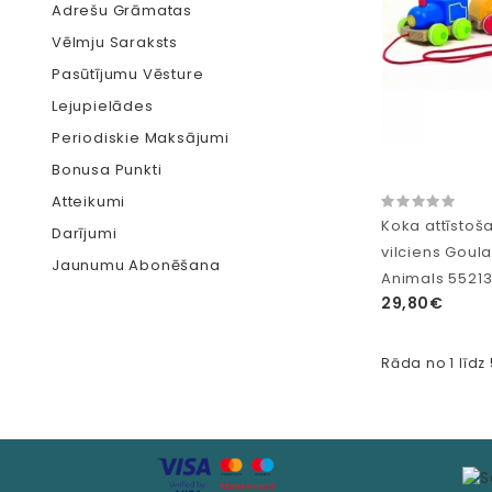
Adrešu Grāmatas
Vēlmju Saraksts
Pasūtījumu Vēsture
Lejupielādes
Periodiskie Maksājumi
Bonusa Punkti
Atteikumi
Koka attīstoša
Darījumi
vilciens Goula
Jaunumu Abonēšana
Animals 5521
29,80€
Rāda no 1 līdz 