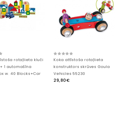
īstoša rotaļlieta kluči
Koka attīstoša rotaļlieta
 + 1 automašīna
konstruktors skrūves Goula
ox w. 40 Blocks+Car
Vehicles 55230
29,80€