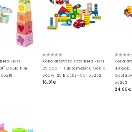
lieta kluči
Koka attīstoša rotaļlieta kluči
Koka att
tīt" Goula Pile-
25 gab. + 1 automašīna Goula
40 gab.
 55218
Box w. 25 Blocks+Car 50202
Goula B
16,81€
50203
24,80€