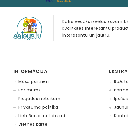
Katrs vecāks izvēlas savam 
kvalitātes interesantu produk
interesantu un jautru.
INFORMĀCIJA
EKSTRA
Mūsu partneri
Ražotā
Par mums
Partne
Piegādes noteikumi
Īpaša
Privātuma politika
Jaunu
Lietošanas noteikumi
Kontak
Vietnes karte