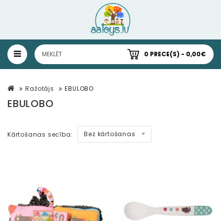
0 PRECE(S) - 0,00€
Ražotājs
EBULOBO
EBULOBO
Bez kārtošanas
Kārtošanas secība: