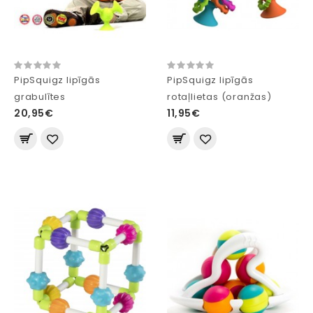
PipSquigz lipīgās
PipSquigz lipīgās
grabulītes
rotaļlietas (oranžas)
20,95€
11,95€