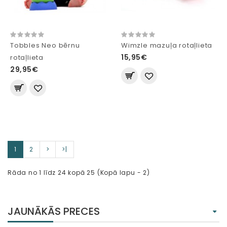
Tobbles Neo bērnu
Wimzle mazuļa rotaļlieta
15,95€
rotaļlieta
29,95€
1
2
>
>|
Rāda no 1 līdz 24 kopā 25 (Kopā lapu - 2)
JAUNĀKĀS PRECES