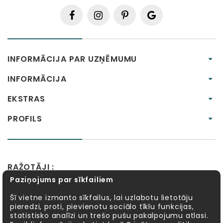
INFORMĀCIJA PAR UZŅĒMUMU
INFORMĀCIJA
EKSTRAS
PROFILS
RAŽOTĀJI :
Paziņojums par sīkfailiem
Alexander Toys
APLI kids
Bibio
EBULOBO
Fat Brain Toys
Goula
KOSMOS
Lucy&Leo
Šī vietne izmanto sīkfailus, lai uzlabotu lietotāju
pieredzi, proti, pievienotu sociālo tīklu funkcijas,
Meadow Kids
MELI
MillaMinis
Mindware
statistisko analīzi un trešo pušu pakalpojumu atlasi.
Möbi
PlayGo
Quercetti
Sentosphère