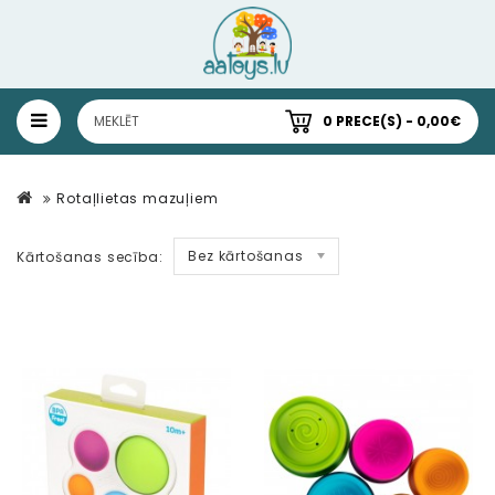
0 PRECE(S) - 0,00€
Rotaļlietas mazuļiem
Bez kārtošanas
Kārtošanas secība: