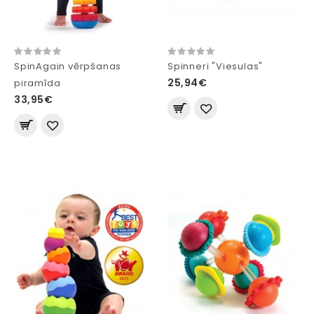
SpinAgain vērpšanas
Spinneri "Viesulas"
25,94€
piramīda
33,95€