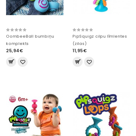
OombeeBall bumbiņu
PipSquigz cilpu līmlentes
komplekts
(zilas)
25,94€
11,95€