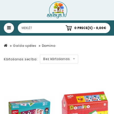
0 PRECE(S) - 0,00€
Galda spēles
Domino
Bez kārtošanas
Kārtošanas secība: