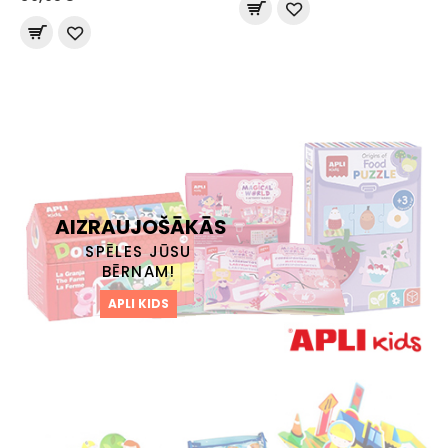
AIZRAUJOŠĀKĀS
SPĒLES JŪSU
BĒRNAM!
APLI KIDS