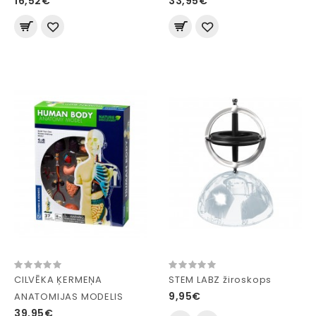
16,52€
33,95€
CILVĒKA ĶERMEŅA
STEM LABZ žiroskops
9,95€
ANATOMIJAS MODELIS
39,95€