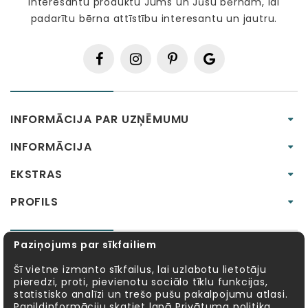
interesantu produktu Jums un Jūsu bērnam, lai
padarītu bērna attīstību interesantu un jautru.
INFORMĀCIJA PAR UZŅĒMUMU
INFORMĀCIJA
EKSTRAS
PROFILS
Paziņojums par sīkfailiem
RAŽOTĀJI :
Šī vietne izmanto sīkfailus, lai uzlabotu lietotāju
pieredzi, proti, pievienotu sociālo tīklu funkcijas,
Alexander Toys
APLI kids
Bibio
EBULOBO
statistisko analīzi un trešo pušu pakalpojumu atlasi.
Papildinformāciju skatiet lapā
Privātuma politika