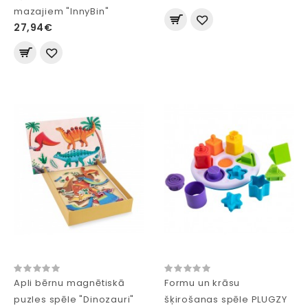
mazajiem "InnyBin"
27,94€
Apli bērnu magnētiskā
Formu un krāsu
puzles spēle "Dinozauri"
šķirošanas spēle PLUGZY