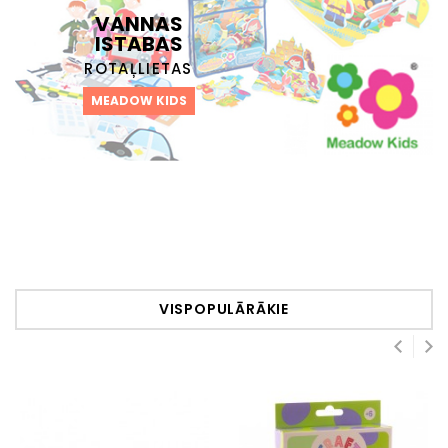
VANNAS
ISTABAS
ROTAĻLIETAS
MEADOW KIDS
VISPOPULĀRĀKIE