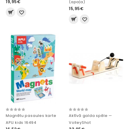
19,95€
(apaļa)
15,95€
Magnētu pasaules karte
Aktīvā galda spēle —
APLI kids 16494
VolleyShot