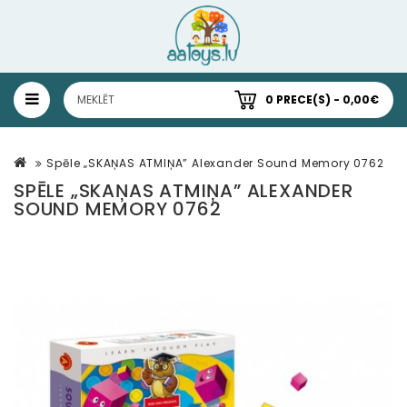
0 PRECE(S) - 0,00€
Spēle „SKAŅAS ATMIŅA” Alexander Sound Memory 0762
SPĒLE „SKAŅAS ATMIŅA” ALEXANDER
SOUND MEMORY 0762