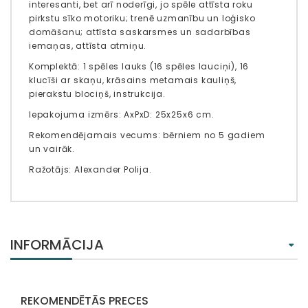
interesanti, bet arī noderīgi, jo spēle attīsta roku
pirkstu sīko motoriku; trenē uzmanību un loģisko
domāšanu; attīsta saskarsmes un sadarbības
iemaņas, attīsta atmiņu.
Komplektā: 1 spēles lauks (16 spēles lauciņi), 16
klucīši ar skaņu, krāsains metamais kauliņš,
pierakstu blociņš, instrukcija.
Iepakojuma izmērs: AxPxD: 25x25x6 cm.
Rekomendējamais vecums: bērniem no 5 gadiem
un vairāk.
Ražotājs: Alexander Polija.
INFORMĀCIJA
REKOMENDĒTĀS PRECES