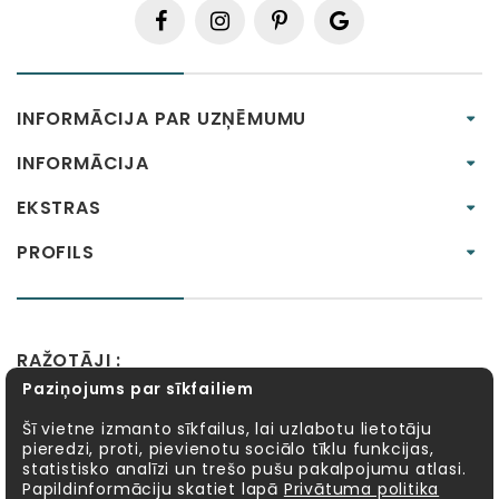
INFORMĀCIJA PAR UZŅĒMUMU
INFORMĀCIJA
EKSTRAS
PROFILS
RAŽOTĀJI :
Paziņojums par sīkfailiem
Alexander Toys
APLI kids
Bibio
EBULOBO
Fat Brain Toys
Goula
KOSMOS
Lucy&Leo
Šī vietne izmanto sīkfailus, lai uzlabotu lietotāju
pieredzi, proti, pievienotu sociālo tīklu funkcijas,
Meadow Kids
MELI
MillaMinis
Mindware
statistisko analīzi un trešo pušu pakalpojumu atlasi.
Möbi
PlayGo
Quercetti
Sentosphère
Papildinformāciju skatiet lapā
Privātuma politika