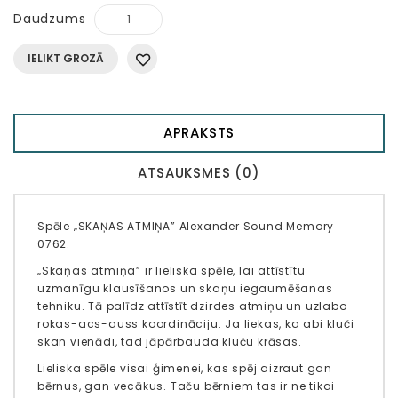
Daudzums
IELIKT GROZĀ
APRAKSTS
ATSAUKSMES (0)
Spēle „SKAŅAS ATMIŅA” Alexander Sound Memory
0762.
„Skaņas atmiņa” ir lieliska spēle, lai attīstītu
uzmanīgu klausīšanos un skaņu iegaumēšanas
tehniku. Tā palīdz attīstīt dzirdes atmiņu un uzlabo
rokas-acs-auss koordināciju. Ja liekas, ka abi kluči
skan vienādi, tad jāpārbauda kluču krāsas.
Lieliska spēle visai ģimenei, kas spēj aizraut gan
bērnus, gan vecākus. Taču bērniem tas ir ne tikai