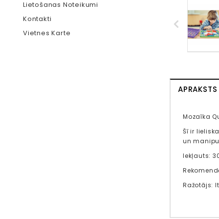
Lietošanas Noteikumi
Kontakti
Vietnes Karte
APRAKSTS
Mozaīka Qu
Šī ir lieli
un manipu
Iekļauts: 
Rekomendē
Ražotājs: It