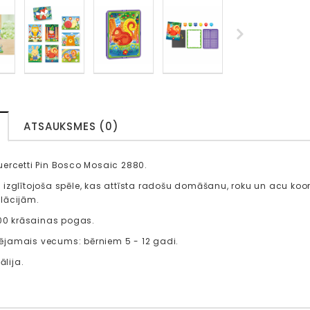
ATSAUKSMES (0)
ercetti Pin Bosco Mosaic 2880.
ska izglītojoša spēle, kas attīsta radošu domāšanu, roku un acu koo
lācijām.
300 krāsainas pogas.
jamais vecums: bērniem 5 - 12 gadi.
ālija.