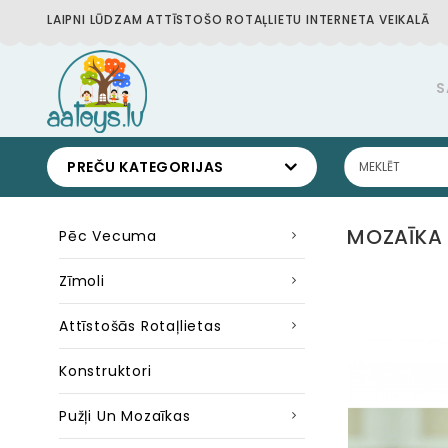
LAIPNI LŪDZAM ATTĪSTOŠO ROTAĻLIETU INTERNETA VEIKALĀ
S
PREČU KATEGORIJAS
MOZAĪKA 
Pēc Vecuma
Zīmoli
Attīstošās Rotaļlietas
Konstruktori
Pužļi Un Mozaīkas