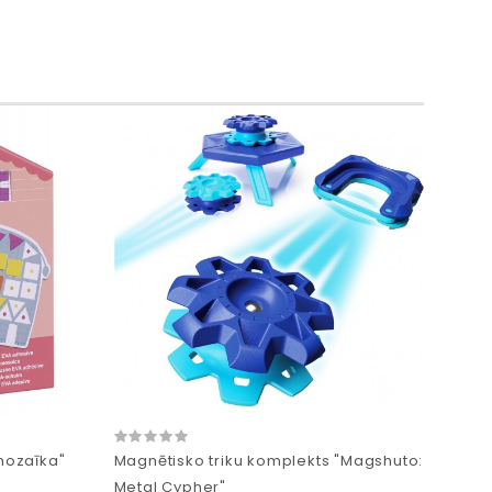
mozaīka"
Magnētisko triku komplekts "Magshuto:
Metal Cypher"