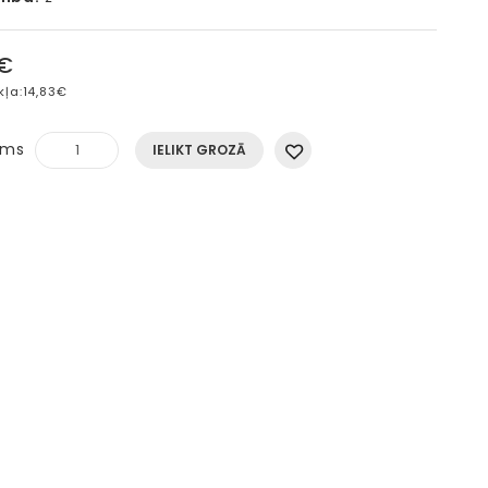
5€
kļa:
14,83€
ums
IELIKT GROZĀ