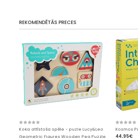
REKOMENDĒTĀS PRECES
Koka attīstoša spēle - puzle Lucy&Leo
Kosmos Pi
44,95€
Geometric Figures Wooden Peg Puzzle