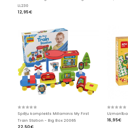
LL230
12,95€
Spēļu komplekts Millaminis My First
Uzmanība
16,95€
Train Station - Big Box 20065
22,50€