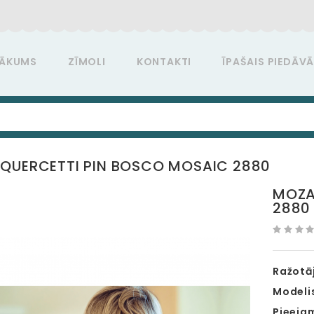
ĀKUMS
ZĪMOLI
KONTAKTI
ĪPAŠAIS PIEDĀV
QUERCETTI PIN BOSCO MOSAIC 2880
MOZA
2880
Ražotāj
Modeli
Pieeja