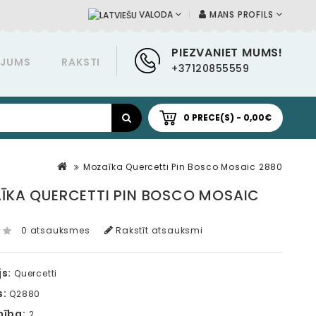
MANS PROFILS
VALODA
PIEZVANIET MUMS!
ĀJUMS
RAKSTI
+37120855559
0 PRECE(S) - 0,00€
Mozaīka Quercetti Pin Bosco Mosaic 2880
ĪKA QUERCETTI PIN BOSCO MOSAIC
0 atsauksmes
Rakstīt atsauksmi
s:
Quercetti
s:
Q2880
mība:
2