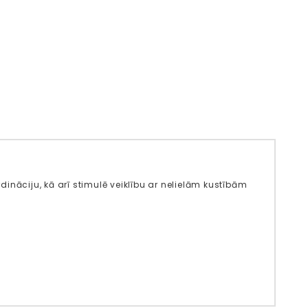
rdināciju, kā arī stimulē veiklību ar nelielām kustībām