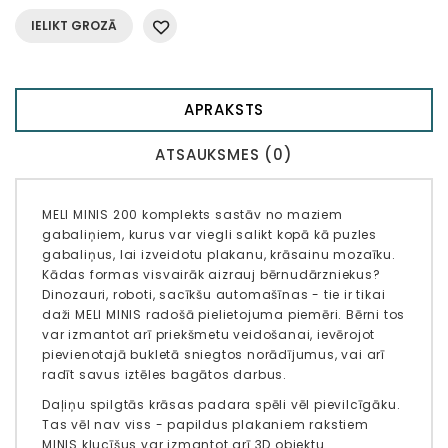
IELIKT GROZĀ
APRAKSTS
ATSAUKSMES (0)
MELI MINIS 200 komplekts sastāv no maziem
gabaliņiem, kurus var viegli salikt kopā kā puzles
gabaliņus, lai izveidotu plakanu, krāsainu mozaīku.
Kādas formas visvairāk aizrauj bērnudārzniekus?
Dinozauri, roboti, sacīkšu automašīnas - tie ir tikai
daži MELI MINIS radošā pielietojuma piemēri. Bērni tos
var izmantot arī priekšmetu veidošanai, ievērojot
pievienotajā bukletā sniegtos norādījumus, vai arī
radīt savus iztēles bagātos darbus.
Daļiņu spilgtās krāsas padara spēli vēl pievilcīgāku.
Tas vēl nav viss - papildus plakaniem rakstiem
MINIS klucīšus var izmantot arī 3D objektu