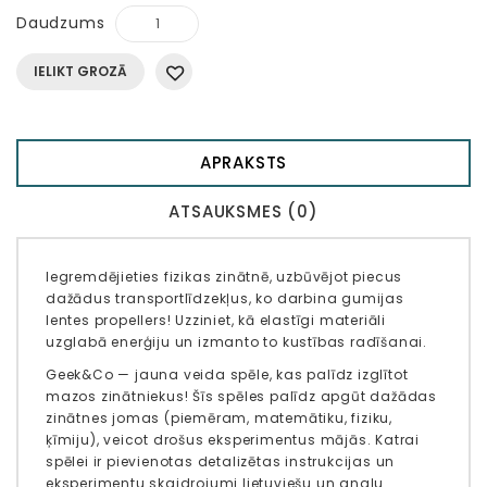
Daudzums
IELIKT GROZĀ
APRAKSTS
ATSAUKSMES (0)
Iegremdējieties fizikas zinātnē, uzbūvējot piecus
dažādus transportlīdzekļus, ko darbina gumijas
lentes propellers! Uzziniet, kā elastīgi materiāli
uzglabā enerģiju un izmanto to kustības radīšanai.
Geek&Co — jauna veida spēle, kas palīdz izglītot
mazos zinātniekus! Šīs spēles palīdz apgūt dažādas
zinātnes jomas (piemēram, matemātiku, fiziku,
ķīmiju), veicot drošus eksperimentus mājās. Katrai
spēlei ir pievienotas detalizētas instrukcijas un
eksperimentu skaidrojumi lietuviešu un angļu