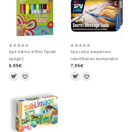
Apli bērnu krītiņi (īpaši
Spy Labs slepenais
spilgti)
rakstīšanas komplekts
6,95€
7,95€