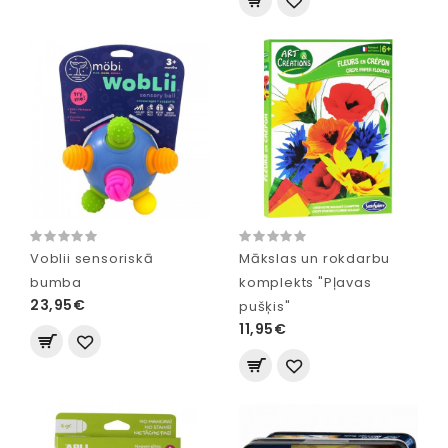
Voblii sensoriskā
Mākslas un rokdarbu
bumba
komplekts "Pļavas
23,95€
pušķis"
11,95€