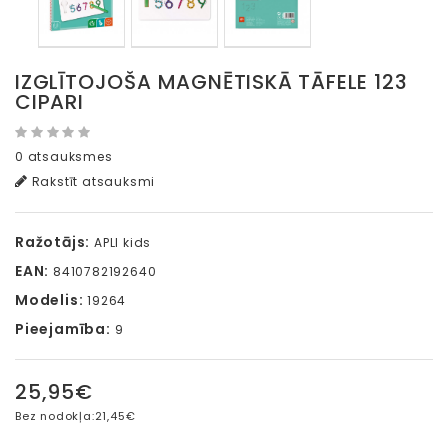
IZGLĪTOJOŠA MAGNĒTISKĀ TĀFELE 123
CIPARI
0 atsauksmes
Rakstīt atsauksmi
Ražotājs:
APLI kids
EAN:
8410782192640
Modelis:
19264
Pieejamība:
9
25,95€
Bez nodokļa:
21,45€