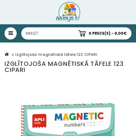
0 PRECE(S) - 0,00€
Izglītojoša magnētiskā tāfele 123 CIPARI
IZGLĪTOJOŠA MAGNĒTISKĀ TĀFELE 123
CIPARI