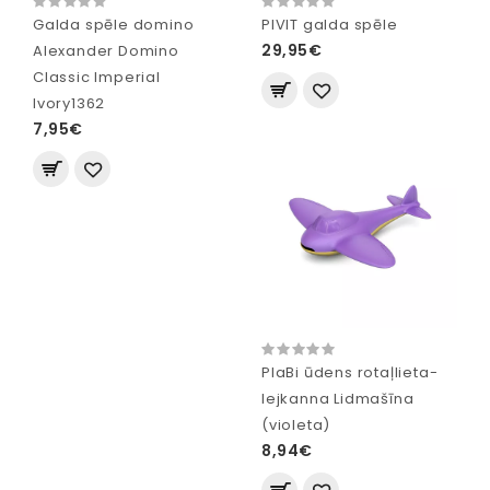
Galda spēle domino
PIVIT galda spēle
29,95€
Alexander Domino
Classic Imperial
Ivory1362
7,95€
PlaBi ūdens rotaļlieta-
lejkanna Lidmašīna
(violeta)
8,94€