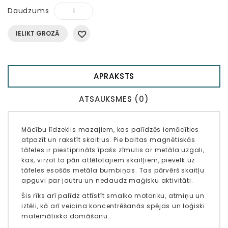
Daudzums
IELIKT GROZĀ
APRAKSTS
ATSAUKSMES (0)
Mācību līdzeklis mazajiem, kas palīdzēs iemācīties
atpazīt un rakstīt skaitļus. Pie baltas magnētiskās
tāfeles ir piestiprināts īpašs zīmulis ar metāla uzgali,
kas, virzot to pāri attēlotajiem skaitļiem, pievelk uz
tāfeles esošās metāla bumbiņas. Tas pārvērš skaitļu
apguvi par jautru un nedaudz maģisku aktivitāti.
Šis rīks arī palīdz attīstīt smalko motoriku, atmiņu un
iztēli, kā arī veicina koncentrēšanās spējas un loģiski
matemātisko domāšanu.