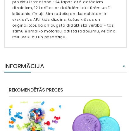
projektu īstenošanai: 24 lapas ar 6 dažādiem
dizainiem, 12 kartītes ar dažādām tekstūrām un 11
krāsainie zīmuļi. Šim radošajam komplektam ir
ekskluzīvs APLI kids dizains, košas krāsas un
oriģinalitāte, kā arī augsta didaktiskā vērtība – tas
stimulē smalko motoriku, attīsta radošumu, veicina
roku veiklību un pašapziņu.
INFORMĀCIJA
REKOMENDĒTĀS PRECES