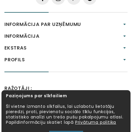
INFORMĀCIJA PAR UZŅĒMUMU
INFORMĀCIJA
EKSTRAS
PROFILS
RAŽOTĀJI :
Paziņojums par sīkfailiem
Alexander Toys
APLI kids
Bibio
EBULOBO
Fat Brain Toys
Goula
KOSMOS
Lucy&Leo
Šī vietne izmanto sīkfailus, lai uzlabotu lietotāju
pieredzi, proti, pievienotu sociālo tīklu funkcijas,
Meadow Kids
MELI
MillaMinis
Mindware
statistisko analīzi un trešo pušu pakalpojumu atlasi.
Möbi
PlayGo
Quercetti
Sentosphère
Papildinformāciju skatiet lapā
Privātuma politika