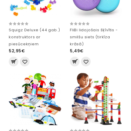
Squigz Deluxe (44 gab.)
FliBi lidojošais šķīvītis -
konstruktors ar
smilšu siets (tirkīza
piesūcekņiem
krāsā)
52,95€
5,49€