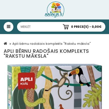
0 PRECE(S) - 0,00€
Apli bērnu radošais komplekts "Rakstu māksla"
APLI BĒRNU RADOŠAIS KOMPLEKTS
"RAKSTU MĀKSLA"