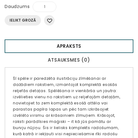
Daudzums
IELIKT GROZĀ
APRAKSTS
ATSAUKSMES (0)
Šī spēle ir paredzēta ilustrāciju zīmēšanai ar
dažādiem rakstiem, izmantojot komplektā esošās
reljefās detaļas. Spēlēšana ir vienkārša un jautra:
izvēlieties vienu no rakstiem uz reljefajām detaļām,
novietojiet to zem komplektā esošā attēla vai
parastas papīra lapas un pēc tam izkrāsojiet
izvēlēto virsmu ar krāsainiem zīmuļiem. Krāsojot,
raksti parādīsies maģiski – it kā jūs pamātu ar
burvju nūjiņu. Šis ir lielisks komplekts radošumam,
kurā katrā ir iekļauti visi nepieciešamie rīki radošu