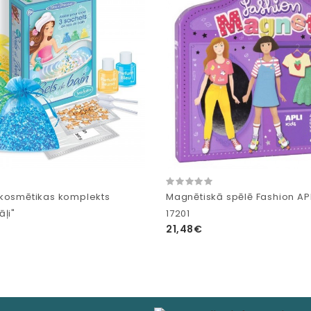
kosmētikas komplekts
Magnētiskā spēlē Fashion APL
ļi"
17201
21,48€