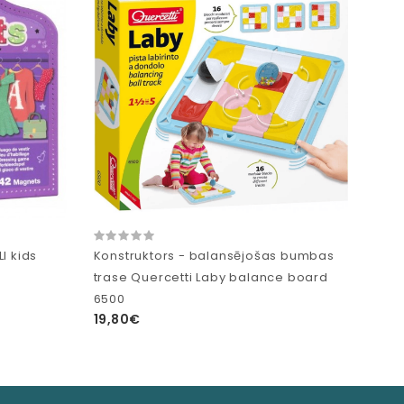
I kids
Konstruktors - balansējošas bumbas
trase Quercetti Laby balance board
6500
19,80€