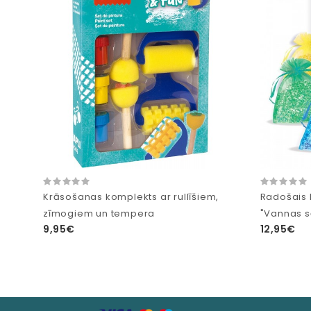
Krāsošanas komplekts ar rullīšiem,
Radošais 
zīmogiem un tempera
"Vannas sā
9,95€
12,95€