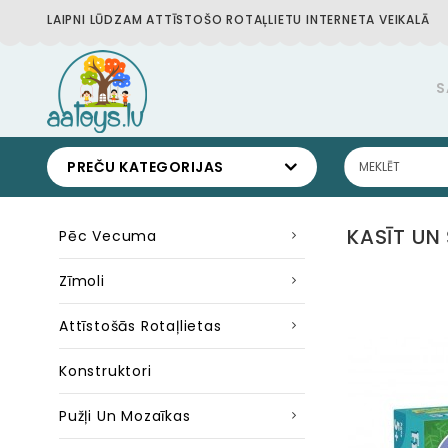
LAIPNI LŪDZAM ATTĪSTOŠO ROTAĻLIETU INTERNETA VEIKALĀ
S
PREČU KATEGORIJAS
KASĪT UN
Pēc Vecuma
Zīmoli
Attīstošās Rotaļlietas
Konstruktori
Pužļi Un Mozaīkas