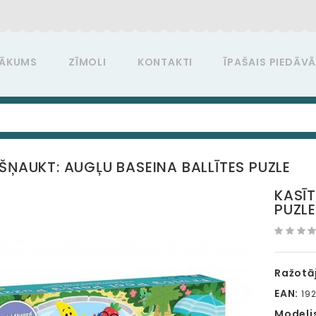
ĀKUMS
ZĪMOLI
KONTAKTI
ĪPAŠAIS PIEDĀV
 ŠŅAUKT: AUGĻU BASEINA BALLĪTES PUZLE
KASĪT
PUZLE
Ražotāj
EAN:
192
Modeli