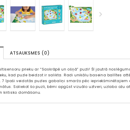
ATSAUKSMES (0)
ltisensoru prieku ar “Saskrāpē un ošņā” puzli! Šī jautrā noslēgu
eku, kad puzle beidzot ir salikta. Radi unikālu baseina ballītes at
s. 7 īpaši veidotās puzles gabaliņi smaržo pēc iepriekšminētajiem 
ātus. Saliekot šo puzli, bērni apgūst vizuālo uztveri, uzlabo ožu
n kritisko domāšanu.