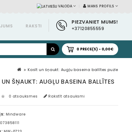
MANS PROFILS
VALODA
PIEZVANIET MUMS!
ĀJUMS
RAKSTI
+37120855559
0 PRECE(S) - 0,00€
Kasīt un šņaukt: Augļu baseina ballītes puzle
 UN ŠŅAUKT: AUGĻU BASEINA BALLĪTES
0 atsauksmes
Rakstīt atsauksmi
s:
Mindware
073858111
s:
MW-PZ23