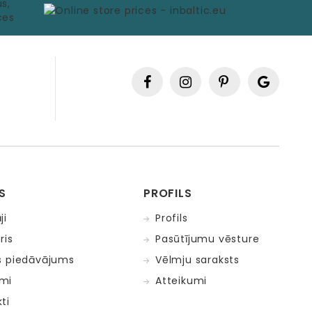
S
PROFILS
ji
Profils
ris
Pasūtījumu vēsture
s piedāvājums
Vēlmju saraksts
mi
Atteikumi
ti