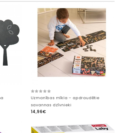
na
Uzmanības mīkla – apdraudētie
savannas dzīvnieki
14,96€