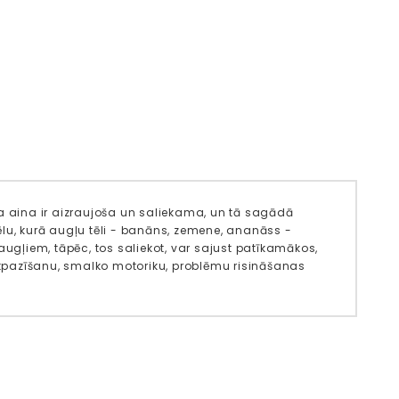
ma aina ir aizraujoša un saliekama, un tā sagādā
tēlu, kurā augļu tēli - banāns, zemene, ananāss -
augļiem, tāpēc, tos saliekot, var sajust patīkamākos,
 atpazīšanu, smalko motoriku, problēmu risināšanas