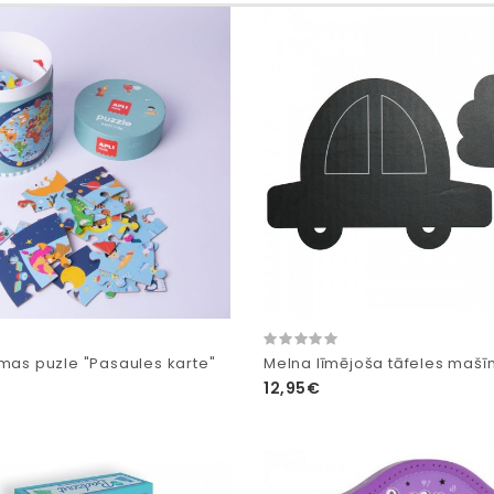
rmas puzle "Pasaules karte"
Melna līmējoša tāfeles mašī
12,95€