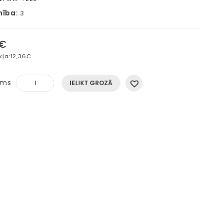
mība:
3
6€
kļa:
12,36€
ums
IELIKT GROZĀ