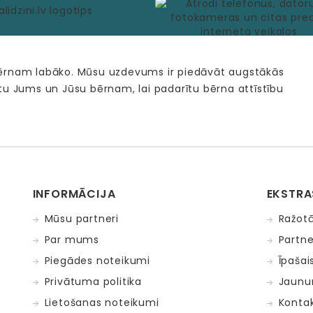
bērnam labāko. Mūsu uzdevums ir piedāvāt augstākās
tu Jums un Jūsu bērnam, lai padarītu bērna attīstību
INFORMĀCIJA
EKSTRA
Mūsu partneri
Ražotā
Par mums
Partne
Piegādes noteikumi
Īpašai
Privātuma politika
Jaunu
Lietošanas noteikumi
Kontak