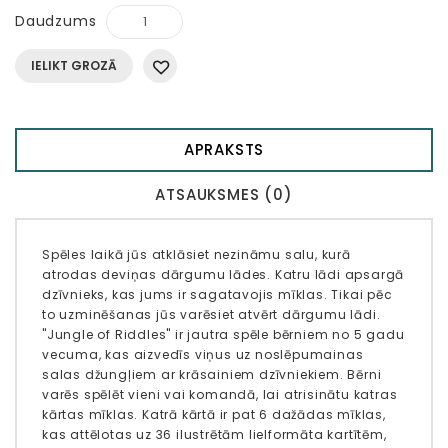
Daudzums
IELIKT GROZĀ
APRAKSTS
ATSAUKSMES (0)
Spēles laikā jūs atklāsiet nezināmu salu, kurā
atrodas deviņas dārgumu lādes. Katru lādi apsargā
dzīvnieks, kas jums ir sagatavojis mīklas. Tikai pēc
to uzminēšanas jūs varēsiet atvērt dārgumu lādi.
"Jungle of Riddles" ir jautra spēle bērniem no 5 gadu
vecuma, kas aizvedīs viņus uz noslēpumainas
salas džungļiem ar krāsainiem dzīvniekiem. Bērni
varēs spēlēt vieni vai komandā, lai atrisinātu katras
kārtas mīklas. Katrā kārtā ir pat 6 dažādas mīklas,
kas attēlotas uz 36 ilustrētām lielformāta kartītēm,