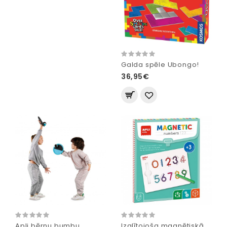
Galda spēle Ubongo!
36,95€
Apli bērnu bumbu
Izglītojoša magnētiskā