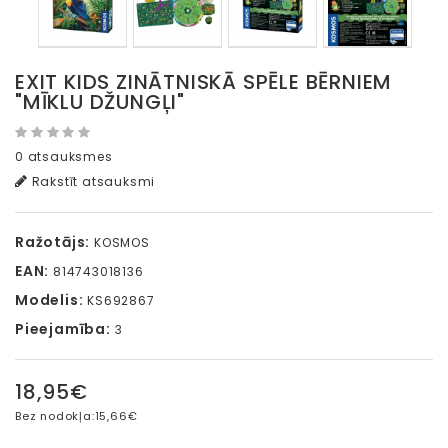
EXIT KIDS ZINĀTNISKĀ SPĒLE BĒRNIEM
"MĪKLU DŽUNGĻI"
0 atsauksmes
Rakstīt atsauksmi
Ražotājs:
KOSMOS
EAN:
814743018136
Modelis:
KS692867
Pieejamība:
3
18,95€
Bez nodokļa:
15,66€