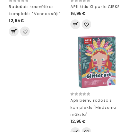
Radošais kosmētikas
APLI kids XL puzle CIRKS
16,95€
komplekts "Vannas sāļi"
12,95€
Apli bērnu radošais
komplekts "Mirdzumu
māksla"
12,95€