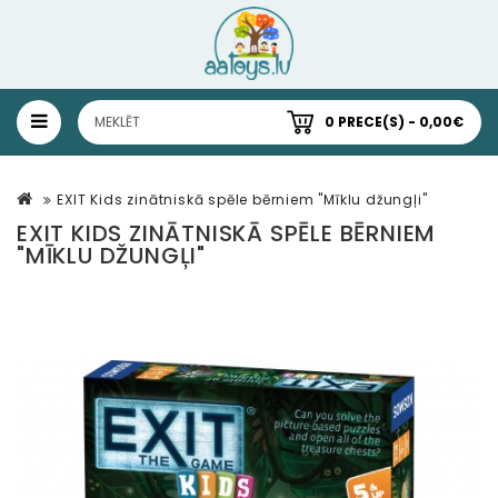
0 PRECE(S) - 0,00€
EXIT Kids zinātniskā spēle bērniem "Mīklu džungļi"
EXIT KIDS ZINĀTNISKĀ SPĒLE BĒRNIEM
"MĪKLU DŽUNGĻI"