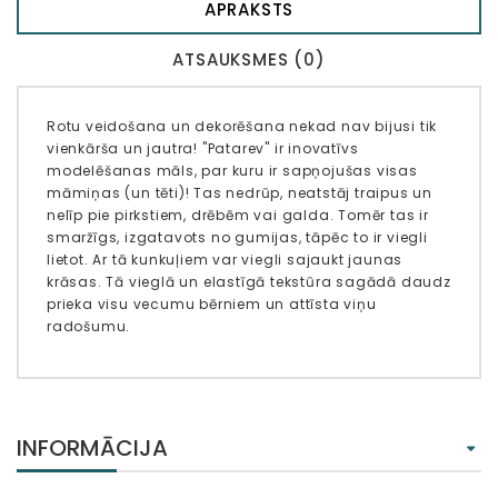
APRAKSTS
ATSAUKSMES (0)
Rotu veidošana un dekorēšana nekad nav bijusi tik
vienkārša un jautra! "Patarev" ir inovatīvs
modelēšanas māls, par kuru ir sapņojušas visas
māmiņas (un tēti)! Tas nedrūp, neatstāj traipus un
nelīp pie pirkstiem, drēbēm vai galda. Tomēr tas ir
smaržīgs, izgatavots no gumijas, tāpēc to ir viegli
lietot. Ar tā kunkuļiem var viegli sajaukt jaunas
krāsas. Tā vieglā un elastīgā tekstūra sagādā daudz
prieka visu vecumu bērniem un attīsta viņu
radošumu.
INFORMĀCIJA