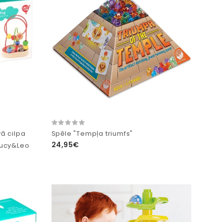
vā cilpa
Spēle "Tempļa triumfs"
24,95€
 Lucy&Leo