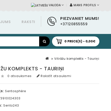
MANS PROFILS
VALODA
PIEZVANIET MUMS!
ĀJUMS
RAKSTI
+37120855559
0 PRECE(S) - 0,00€
Vitrāžu komplekts - Tauriņi
ŽU KOMPLEKTS - TAURIŅI
0 atsauksmes
Rakstīt atsauksmi
s:
Sentosphère
3910024303
s:
Sento243