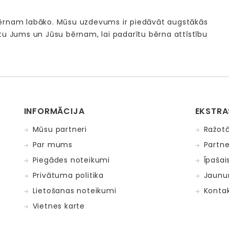
bērnam labāko. Mūsu uzdevums ir piedāvāt augstākās
tu Jums un Jūsu bērnam, lai padarītu bērna attīstību
INFORMĀCIJA
EKSTRA
Mūsu partneri
Ražotā
Par mums
Partne
Piegādes noteikumi
Īpašai
Privātuma politika
Jaunu
Lietošanas noteikumi
Kontak
Vietnes karte