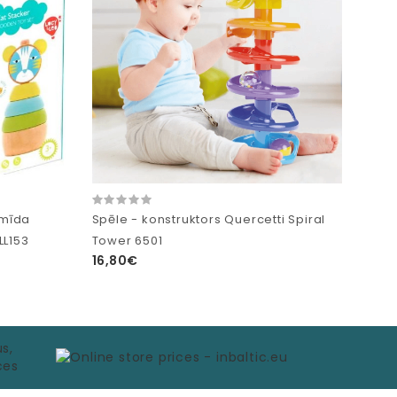
amīda
Spēle - konstruktors Quercetti Spiral
LL153
Tower 6501
16,80€