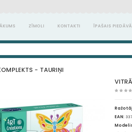
ĀKUMS
ZĪMOLI
KONTAKTI
ĪPAŠAIS PIEDĀV
KOMPLEKTS - TAURIŅI
VITRĀ
Ražotāj
EAN:
337
Modeli