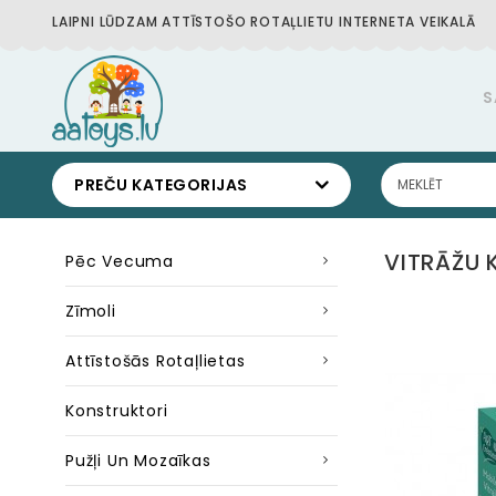
LAIPNI LŪDZAM ATTĪSTOŠO ROTAĻLIETU INTERNETA VEIKALĀ
S
PREČU KATEGORIJAS
VITRĀŽU 
Pēc Vecuma
Zīmoli
Attīstošās Rotaļlietas
Konstruktori
Pužļi Un Mozaīkas