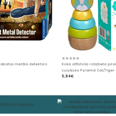
kabatas metāla detektors
Koka attīstoša rotaļlieta pir
Lucy&Leo Pyramid Cat/Tiger 
5,84€