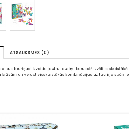
ATSAUKSMES (0)
ainus tauriņus! Izveido jautru tauriņu karuseli! Izvēlies skaistākās
ar krāsām un veidot visskaistākās kombinācijas uz tauriņu spārni