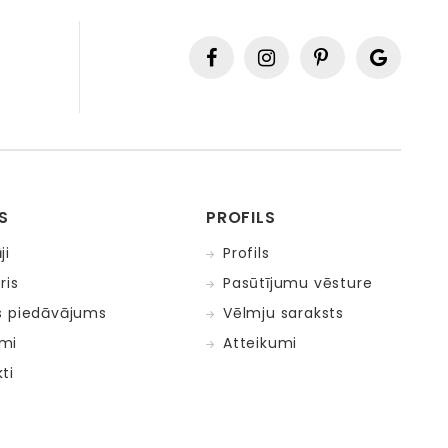
S
PROFILS
ji
Profils
ris
Pasūtījumu vēsture
s piedāvājums
Vēlmju saraksts
mi
Atteikumi
ti