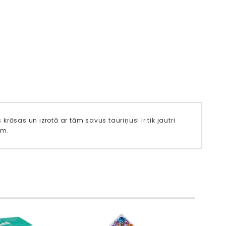
 krāsas un izrotā ar tām savus tauriņus! Ir tik jautri
em.