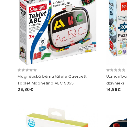
Magnētiskā bērnu tāfele Quercetti
Uzmanības
Tablet Magnetino ABC 5355
dzīvnieki
26,80€
14,96€