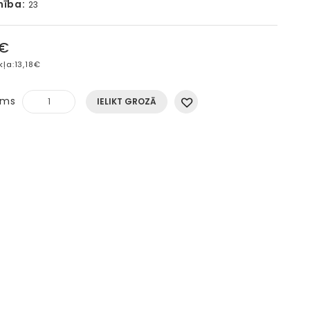
mība:
23
5€
kļa:
13,18€
ums
IELIKT GROZĀ