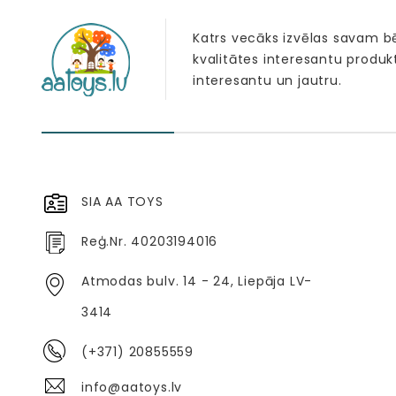
Katrs vecāks izvēlas savam 
kvalitātes interesantu produk
interesantu un jautru.
SIA AA TOYS
Reģ.Nr. 40203194016
Atmodas bulv. 14 - 24, Liepāja LV-
3414
(+371) 20855559
info@aatoys.lv