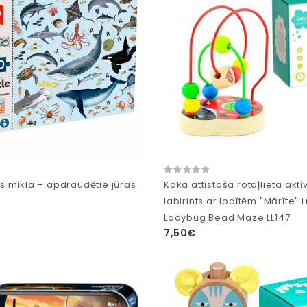
 mīkla – apdraudētie jūras
Koka attīstoša rotaļlieta aktī
labirints ar lodītēm "Mārīte"
Ladybug Bead Maze LL147
7,50€