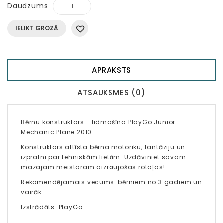
Daudzums
IELIKT GROZĀ
APRAKSTS
ATSAUKSMES (0)
Bērnu konstruktors - lidmašīna PlayGo Junior
Mechanic Plane 2010.
Konstruktors attīsta bērna motoriku, fantāziju un
izpratni par tehniskām lietām. Uzdāviniet savam
mazajam meistaram aizraujošas rotaļas!
Rekomendējamais vecums: bērniem no 3 gadiem un
vairāk.
Izstrādāts: PlayGo.