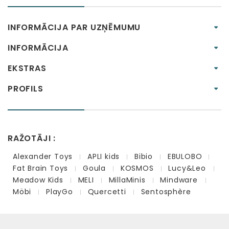
INFORMĀCIJA PAR UZŅĒMUMU
INFORMĀCIJA
EKSTRAS
PROFILS
RAŽOTĀJI :
Alexander Toys
APLI kids
Bibio
EBULOBO
Fat Brain Toys
Goula
KOSMOS
Lucy&Leo
Meadow Kids
MELI
MillaMinis
Mindware
Möbi
PlayGo
Quercetti
Sentosphère