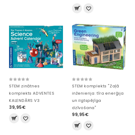
STEM zinātnes
STEM komplekts "Zaļā
komplekts ADVENTES
inženierija: tīra enerģija
KALENDĀRS V3
un ilgtspējīga
39,95€
dzīvošana"
99,95€