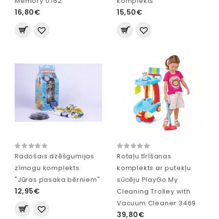
Memory 0762
komplekts
16,80€
15,50€
Radošais dzēšgumijas
Rotaļu tīrīšanas
zīmogu komplekts
komplekts ar putekļu
"Jūras pasaka bērniem"
sūcēju PlayGo My
12,95€
Cleaning Trolley with
Vacuum Cleaner 3469
39,80€