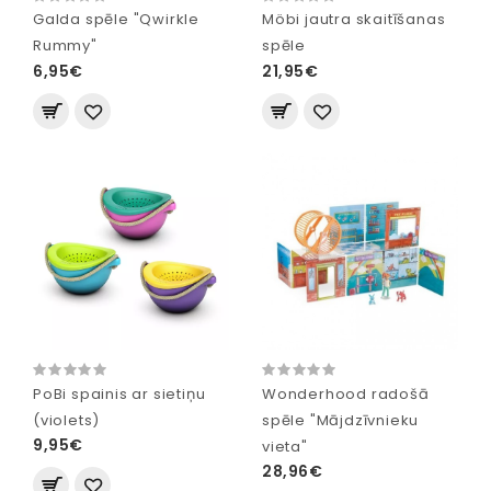
Galda spēle "Qwirkle
Möbi jautra skaitīšanas
Rummy"
spēle
6,95€
21,95€
PoBi spainis ar sietiņu
Wonderhood radošā
(violets)
spēle "Mājdzīvnieku
9,95€
vieta"
28,96€