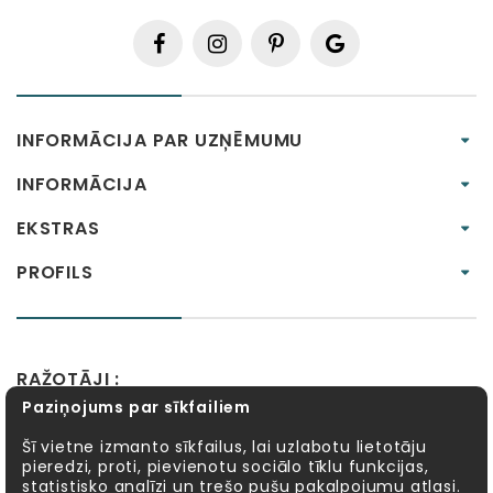
INFORMĀCIJA PAR UZŅĒMUMU
INFORMĀCIJA
EKSTRAS
PROFILS
RAŽOTĀJI :
Paziņojums par sīkfailiem
Alexander Toys
APLI kids
Bibio
EBULOBO
Fat Brain Toys
Goula
KOSMOS
Lucy&Leo
Šī vietne izmanto sīkfailus, lai uzlabotu lietotāju
pieredzi, proti, pievienotu sociālo tīklu funkcijas,
Meadow Kids
MELI
MillaMinis
Mindware
statistisko analīzi un trešo pušu pakalpojumu atlasi.