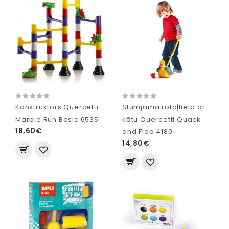
Konstruktors Quercetti
Stumjama rotaļlieta ar
Marble Run Basic 6535
kātu Quercetti Quack
18,60€
and Flap 4180
14,80€