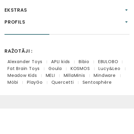
EKSTRAS
PROFILS
RAŽOTĀJI :
Alexander Toys
APLI kids
Bibio
EBULOBO
Fat Brain Toys
Goula
KOSMOS
Lucy&Leo
Meadow Kids
MELI
MillaMinis
Mindware
Möbi
PlayGo
Quercetti
Sentosphère