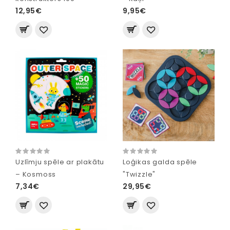
12,95€
9,95€
Uzlīmju spēle ar plakātu
Loģikas galda spēle
– Kosmoss
"Twizzle"
7,34€
29,95€