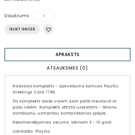
Daudzums
IELIKT GROZĀ
APRAKSTS
ATSAUKSMES (0)
Radošais komplekts - apsveikuma kartiņas PlayGo
Greetings Card 7785.
Šīs komplekts derēs visiem, kam patīk meistarot ar
pašu rokām. Komplekts attīsta uzskatāmi - tēlainu
domāšanu; uzmanību; kombinēšanas spējās.
Rekomendējamais vecums: bērniem 3 - 10 gadi.
Izstrādāts: PlayGo.