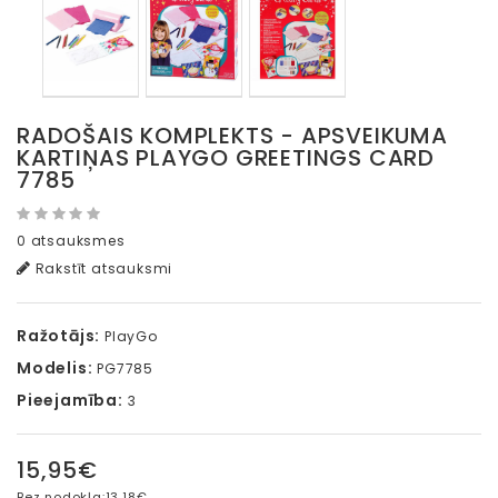
RADOŠAIS KOMPLEKTS - APSVEIKUMA
KARTIŅAS PLAYGO GREETINGS CARD
7785
0 atsauksmes
Rakstīt atsauksmi
Ražotājs:
PlayGo
Modelis:
PG7785
Pieejamība:
3
15,95€
Bez nodokļa:
13,18€