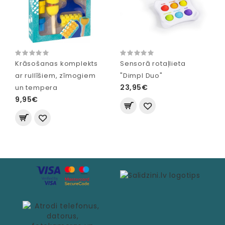
Krāsošanas komplekts
Sensorā rotaļlieta
ar rullīšiem, zīmogiem
"Dimpl Duo"
23,95€
un tempera
9,95€