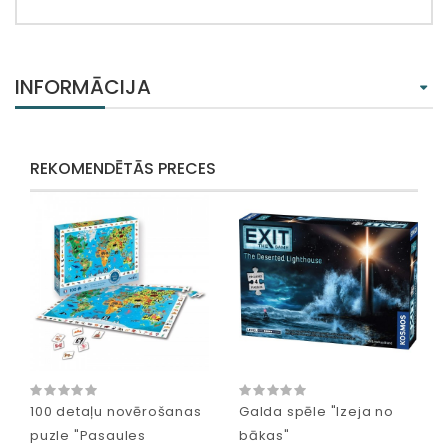
INFORMĀCIJA
REKOMENDĒTĀS PRECES
100 detaļu novērošanas
Galda spēle "Izeja no
puzle "Pasaules
bākas"