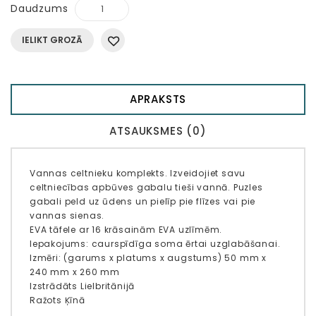
Daudzums
IELIKT GROZĀ
APRAKSTS
ATSAUKSMES (0)
Vannas celtnieku komplekts. Izveidojiet savu
celtniecības apbūves gabalu tieši vannā. Puzles
gabali peld uz ūdens un pielīp pie flīzes vai pie
vannas sienas.
EVA tāfele ar 16 krāsainām EVA uzlīmēm.
Iepakojums: caurspīdīga soma ērtai uzglabāšanai.
Izmēri: (garums x platums x augstums) 50 mm x
240 mm x 260 mm
Izstrādāts Lielbritānijā
Ražots Ķīnā