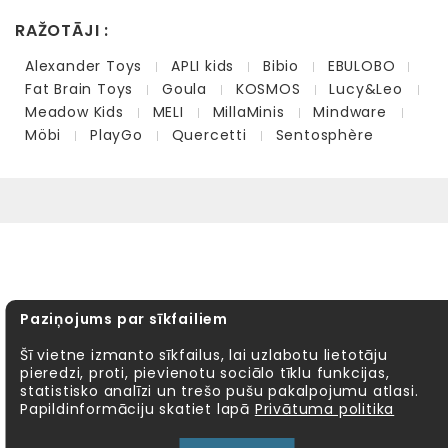
RAŽOTĀJI :
Alexander Toys
APLI kids
Bibio
EBULOBO
Fat Brain Toys
Goula
KOSMOS
Lucy&Leo
Meadow Kids
MELI
MillaMinis
Mindware
Möbi
PlayGo
Quercetti
Sentosphère
Paziņojums par sīkfailiem
Šī vietne izmanto sīkfailus, lai uzlabotu lietotāju
pieredzi, proti, pievienotu sociālo tīklu funkcijas,
statistisko analīzi un trešo pušu pakalpojumu atlasi.
Papildinformāciju skatiet lapā
Privātuma politika