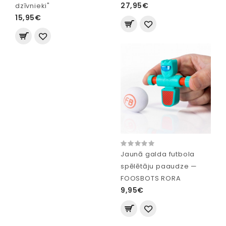
27,95€
dzīvnieki"
15,95€
Jaunā galda futbola
spēlētāju paaudze —
FOOSBOTS RORA
9,95€