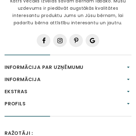
Katrs vecāks izvēlas savam bērnam labāko. Mūsu
uzdevums ir piedāvāt augstākās kvalitātes
interesantu produktu Jums un Jūsu bērnam, lai
padarītu bērna attīstību interesantu un jautru.
INFORMĀCIJA PAR UZŅĒMUMU
INFORMĀCIJA
EKSTRAS
PROFILS
RAŽOTĀJI :