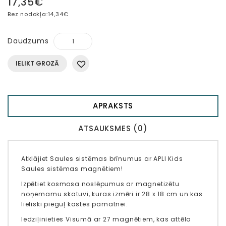
17,35€
Bez nodokļa:
14,34€
Daudzums
IELIKT GROZĀ
APRAKSTS
ATSAUKSMES (0)
Atklājiet Saules sistēmas brīnumus ar APLI Kids
Saules sistēmas magnētiem!
Izpētiet kosmosa noslēpumus ar magnetizētu
noņemamu skatuvi, kuras izmēri ir 28 x 18 cm un kas
lieliski pieguļ kastes pamatnei.
Iedziļinieties Visumā ar 27 magnētiem, kas attēlo