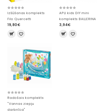
Izšūšanas komplekts
APLI kids DIY mini
Filo Quercetti
komplekts BALLERINA
19,80€
3,94€
Radošais komplekts
"Vannas ziepju
darbnīca"