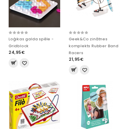
Loģikas galda spēle -
Geek&Co zinātnes
Gridblock
komplekts Rubber Band
24,95€
Racers
21,95€