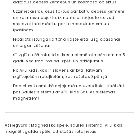
dažādus debess ķermeņus un kosmosa objektus.
Uzziniet aizraujošus faktus par katru debess ķermeni
un kosmosa objektu, izmantojot iekļauto ceļvedi,
sniedzot informāciju par to nosaukumiem un
īpašībām.
Iepakots izturīgā kartona kastē ērtai uzglabāšanai
un organizēšanai.
Šī izglītojošā rotaļlieta, kas ir piemērota bērniem no 5
gadu vecuma, rosina izpēti un atklājumus.
No APLI Kids, kas ir slavens ar kvalitatīvām
izglītojošām rotaļlietām, kas ražotas Spānijā.
Dodieties kosmiskā ceļojumā un uzbudiniet zinātkāri
par Saules sistēmu ar APLI Kids Saules sistēmas
magnētiem!
Atslēgvārdi:
Magnētiskā spēlē
,
saules sistēma
,
APLI kids
,
magnēti
,
galda spēle
,
attistošās rotaļlietas