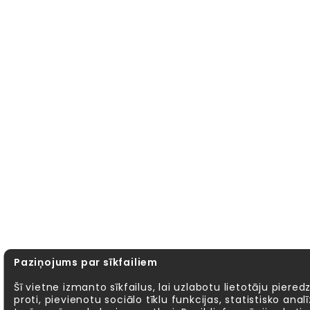
Paziņojums par sīkfailiem
Šī vietne izmanto sīkfailus, lai uzlabotu lietotāju pieredz
proti, pievienotu sociālo tīklu funkcijas, statistisko analī