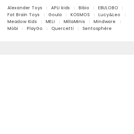
Alexander Toys
APLI kids
Bibio
EBULOBO
Fat Brain Toys
Goula
KOSMOS
Lucy&Leo
Meadow Kids
MELI
MillaMinis
Mindware
Möbi
PlayGo
Quercetti
Sentosphère