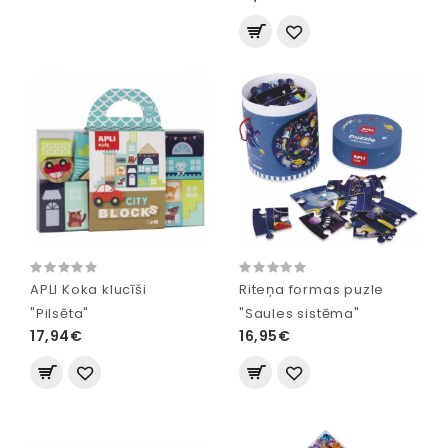
APLI Koka klucīši
Riteņa formas puzle
"Pilsēta"
"Saules sistēma"
17,94€
16,95€