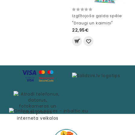
Izglītojoša galda spēle
"Draugi un kaimiņi"
22,95€