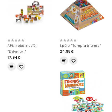
APLI Koka klucīši
Spēle "Tempļa triumfs"
24,95€
"Dzīvnieki"
17,94€