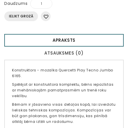
Daudzums
IELIKT GROZĀ
APRAKSTS
ATSAUKSMES (0)
Konstruktors - mozaīka Quercetti Play Tecno Jumbo
6165.
Spēlējot ar konstruktora komplektu, bērns iepazīstas
ar mehāniskajām pamatprasmēm un trenē roku
veiklību.
Bērnam ir jāsavieno visas detaļas kopā, lai izveidotu
lieliskas tehniskas kompozīcijas. Kompozīcijas var
būt gan plakanas, gan trīsdimensiju, kas pilnībā
atklāj bērna iztēli un radošumu.