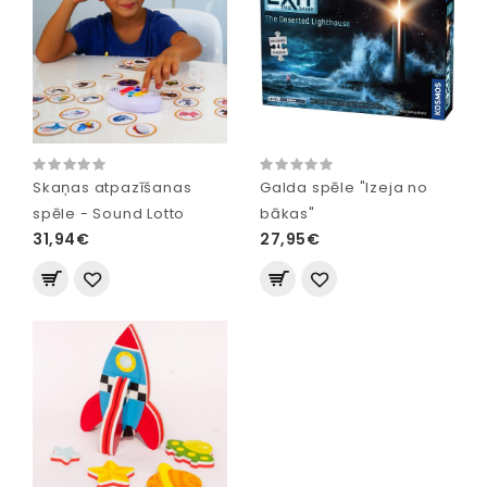
Skaņas atpazīšanas
Galda spēle "Izeja no
spēle - Sound Lotto
bākas"
31,94€
27,95€