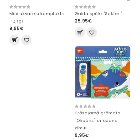
Mini akvareļu komplekts
Galda spēle "Sektori"
25,95€
- Zirgi
9,95€
Krāsojamā grāmata
"Okeāns" ar ūdens
zīmuli
9,95€