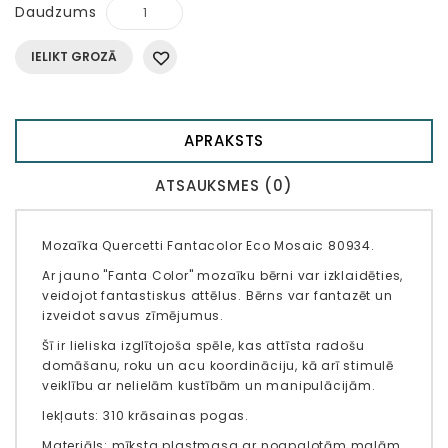
Daudzums
IELIKT GROZĀ
APRAKSTS
ATSAUKSMES (0)
Mozaīka Quercetti Fantacolor Eco Mosaic 80934.
Ar jauno "Fanta Color" mozaīku bērni var izklaidēties,
veidojot fantastiskus attēlus. Bērns var fantazēt un
izveidot savus zīmējumus.
Šī ir lieliska izglītojoša spēle, kas attīsta radošu
domāšanu, roku un acu koordināciju, kā arī stimulē
veiklību ar nelielām kustībām un manipulācijām.
Iekļauts: 310 krāsainas pogas.
Materiāls: mīksta plastmasa ar noapaļotām malām.