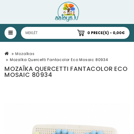
0 PRECE(S) - 0,00€
Mozaīkas
Mozaīka Quercetti Fantacolor Eco Mosaic 80934
MOZAĪKA QUERCETTI FANTACOLOR ECO
MOSAIC 80934