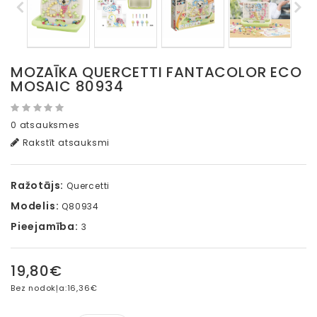
MOZAĪKA QUERCETTI FANTACOLOR ECO
MOSAIC 80934
0 atsauksmes
Rakstīt atsauksmi
Ražotājs:
Quercetti
Modelis:
Q80934
Pieejamība:
3
19,80€
Bez nodokļa:
16,36€