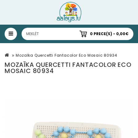
0 PRECE(S) - 0,00€
Mozaīka Quercetti Fantacolor Eco Mosaic 80934
MOZAĪKA QUERCETTI FANTACOLOR ECO
MOSAIC 80934