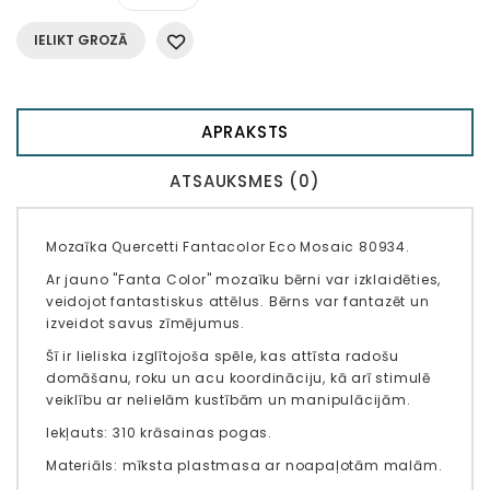
IELIKT GROZĀ
APRAKSTS
ATSAUKSMES (0)
Mozaīka Quercetti Fantacolor Eco Mosaic 80934.
Ar jauno "Fanta Color" mozaīku bērni var izklaidēties,
veidojot fantastiskus attēlus. Bērns var fantazēt un
izveidot savus zīmējumus.
Šī ir lieliska izglītojoša spēle, kas attīsta radošu
domāšanu, roku un acu koordināciju, kā arī stimulē
veiklību ar nelielām kustībām un manipulācijām.
Iekļauts: 310 krāsainas pogas.
Materiāls: mīksta plastmasa ar noapaļotām malām.