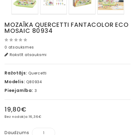
MOZAĪKA QUERCETTI FANTACOLOR ECO
MOSAIC 80934
0 atsauksmes
Rakstīt atsauksmi
Ražotājs:
Quercetti
Modelis:
Q80934
Pieejamība:
3
19,80€
Bez nodokļa:
16,36€
Daudzums