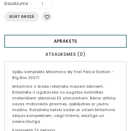
Daudzums
IELIKT GROZĀ
APRAKSTS
ATSAUKSMES (0)
Spēļu komplekts Millaminis My First Police Station -
Big Box 20071.
Millaminis ir droša rotaļlieta maziem bērniem.
Rotaļlieta ir izgatavota no augstas kvalitātes
materiāliem atbilstoši ES standartiem. Bērns attīsta
savas motoriskās prasmes, spēlējoties ar jautru
mašīnu. Rotaļlieta lieliski sader ar citiem Millaminis
sērijas komplektiem, viegli tīrāma, elastīga un
ūdensizturīga.
Komplektā 23 detaļas.