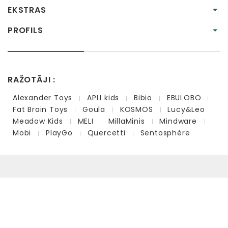
EKSTRAS
PROFILS
RAŽOTĀJI :
Alexander Toys
APLI kids
Bibio
EBULOBO
Fat Brain Toys
Goula
KOSMOS
Lucy&Leo
Meadow Kids
MELI
MillaMinis
Mindware
Möbi
PlayGo
Quercetti
Sentosphère