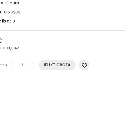
s:
Goula
s:
G50202
mība:
3
€
kļa:
13,89€
ums
IELIKT GROZĀ