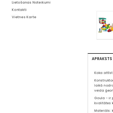
Lietošanas Noteikumi
Kontakti
Vietnes Karte
APRAKSTS
Koka attīs
Konstrukto
laikā nodr
veida ģeom
Goula - ir
kvalitātes
Materiāls: 