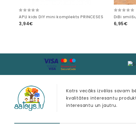
APLI kids DIY mini komplekts PRINCESES
DiBi smilš
3,94€
6,95€
Katrs vecāks izvēlas savam 
kvalitātes interesantu produk
interesantu un jautru.