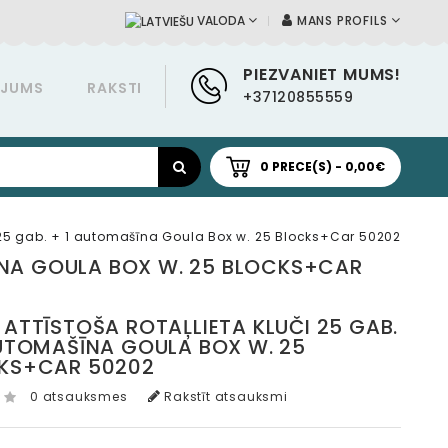
MANS PROFILS
VALODA
PIEZVANIET MUMS!
ĀJUMS
RAKSTI
+37120855559
0 PRECE(S) - 0,00€
či 25 gab. + 1 automašīna Goula Box w. 25 Blocks+Car 50202
ŠĪNA GOULA BOX W. 25 BLOCKS+CAR
ATTĪSTOŠA ROTAĻLIETA KLUČI 25 GAB.
AUTOMAŠĪNA GOULA BOX W. 25
KS+CAR 50202
0 atsauksmes
Rakstīt atsauksmi