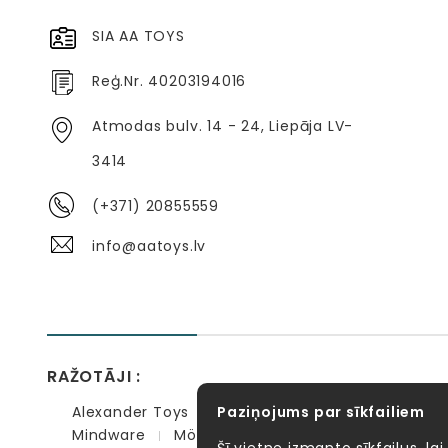
SIA AA TOYS
Reģ.Nr. 40203194016
Atmodas bulv. 14 - 24, Liepāja LV-
3414
(+371) 20855559
info@aatoys.lv
RAŽOTĀJI :
Alexander Toys
Paziņojums par sīkfailiem
APLI kids
Bibio
EBULOBO
Mindware
Möbi
PlayGo
Quercetti
Se