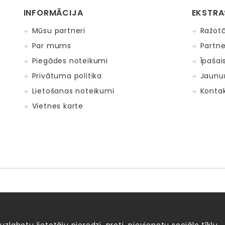
INFORMĀCIJA
EKSTRA
Mūsu partneri
Ražotā
Par mums
Partne
Piegādes noteikumi
Īpašai
Privātuma politika
Jaunu
Lietošanas noteikumi
Kontak
Vietnes karte
Fat Brain Toys
Goula
KOSMOS
Lucy&Leo
Me
ntosphère