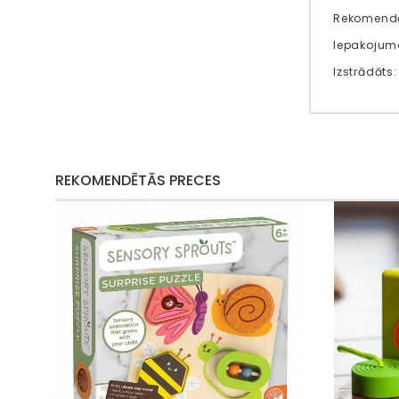
Rekomendē
Iepakojuma
Izstrādāts
REKOMENDĒTĀS PRECES