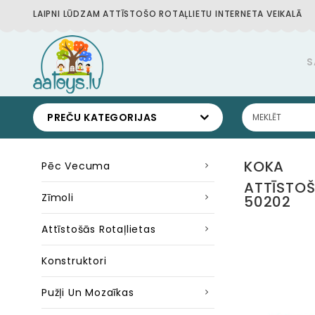
LAIPNI LŪDZAM ATTĪSTOŠO ROTAĻLIETU INTERNETA VEIKALĀ
S
PREČU KATEGORIJAS
KOKA
Pēc Vecuma
ATTĪSTOŠ
Zīmoli
50202
Attīstošās Rotaļlietas
Konstruktori
Pužļi Un Mozaīkas