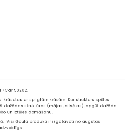
ks+Car 50202.
 krāsotas ar spilgtām krāsām. Konstruktors spēles
ūvēt dažādas struktūras (mājas, pilsētas), apgūt dažāda
isko un iztēles domāšanu.
ā. Visi Goula produkti ir izgatavoti no augstas
audzveidīgs.