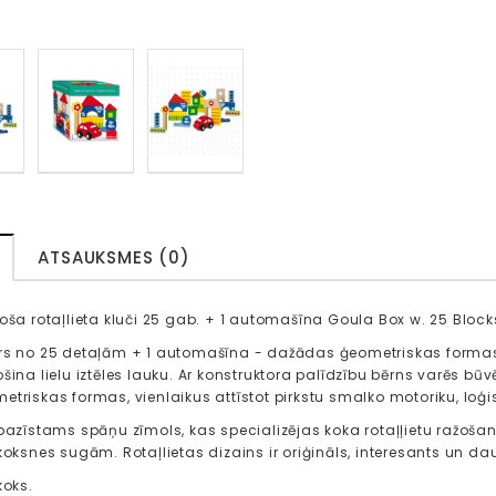
ATSAUKSMES (0)
toša rotaļlieta kluči 25 gab. + 1 automašīna Goula Box w. 25 Bloc
rs no 25 detaļām + 1 automašīna - dažādas ģeometriskas formas:
ošina lielu iztēles lauku. Ar konstruktora palīdzību bērns varēs b
etriskas formas, vienlaikus attīstot pirkstu smalko motoriku, loģ
 pazīstams spāņu zīmols, kas specializējas koka rotaļļietu ražošan
 koksnes sugām. Rotaļlietas dizains ir oriģināls, interesants un d
koks.