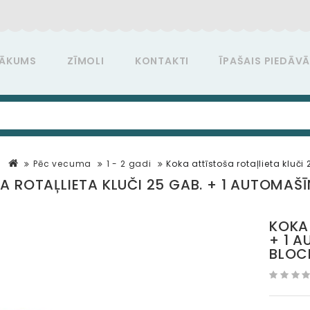
ĀKUMS
ZĪMOLI
KONTAKTI
ĪPAŠAIS PIEDĀV
Pēc vecuma
1 - 2 gadi
Koka attīstoša rotaļlieta klu
A ROTAĻLIETA KLUČI 25 GAB. + 1 AUTOMA
KOKA 
+ 1 
BLOC