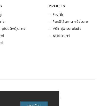
S
PROFILS
ji
Profils
ris
Pasūtījumu vēsture
s piedāvājums
Vēlmju saraksts
mi
Atteikumi
ti
adow Kids
MELI
MillaMinis