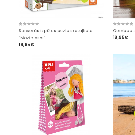
Sensorās izpētes puzles rotaļlieta
Oombee s
18,95€
"Mazie asni"
16,95€