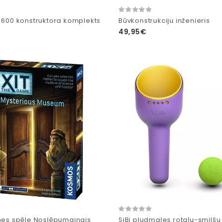
c 600 konstruktora komplekts
Būvkonstrukciju inženieris
49,95€
tnes spēle Noslēpumainais
SiBi pludmales rotaļu-smilšu 