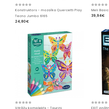
Konstruktors - mozaīka Quercetti Play
Meli Basi
39,94€
Tecno Jumbo 6165
24,80€
Vitrāžu komplekts - Tauriņi
EXIT zinā