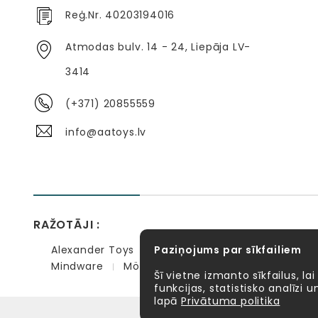
Reģ.Nr. 40203194016
Atmodas bulv. 14 - 24, Liepāja LV-
3414
(+371) 20855559
info@aatoys.lv
RAŽOTĀJI :
Alexander Toys
Paziņojums par sīkfailiem
APLI kids
Bibio
EBULOBO
Mindware
Möbi
PlayGo
Quercetti
Se
Šī vietne izmanto sīkfailus, lai
funkcijas, statistisko analīzi
lapā
Privātuma politika