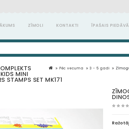
ĀKUMS
ZĪMOLI
KONTAKTI
ĪPAŠAIS PIEDĀV
KOMPLEKTS
Pēc vecuma
3 - 5 gadi
Zīmogu
IDS MINI
S STAMPS SET MK171
ZĪMO
DINO
Ražotāj