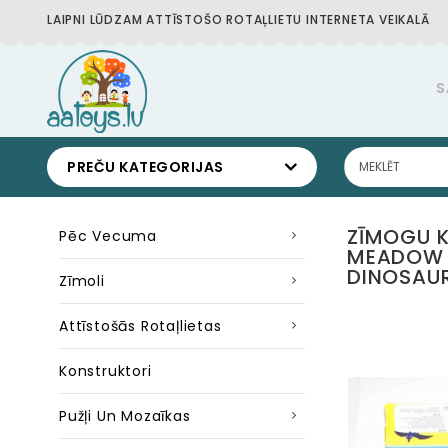
LAIPNI LŪDZAM ATTĪSTOŠO ROTAĻLIETU INTERNETA VEIKALĀ
S
PREČU KATEGORIJAS
ZĪMOGU 
Pēc Vecuma
MEADOW K
DINOSAUR
Zīmoli
Attīstošās Rotaļlietas
Konstruktori
Pužļi Un Mozaīkas