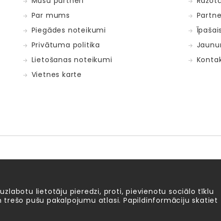
Mūsu partneri
Ražotā
Par mums
Partne
Piegādes noteikumi
Īpašai
Privātuma politika
Jaunu
Lietošanas noteikumi
Kontak
Vietnes karte
Fat Brain Toys
Goula
KOSMOS
Lucy&Leo
Me
ntosphère
 uzlabotu lietotāju pieredzi, proti, pievienotu sociālo tīklu
 un trešo pušu pakalpojumu atlasi. Papildinformāciju skatiet