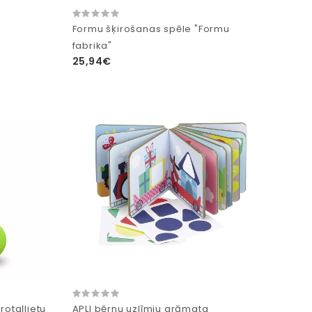
Formu šķirošanas spēle "Formu
fabrika"
25,94€
rotaļlietu
APLI bērnu uzlīmju grāmata