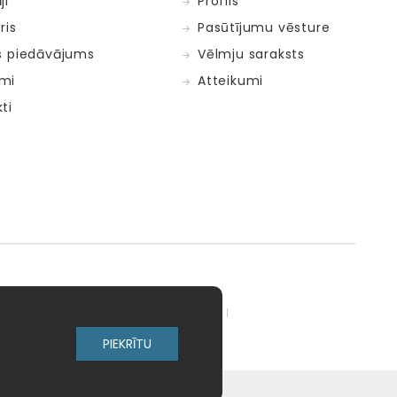
ji
Profils
ris
Pasūtījumu vēsture
s piedāvājums
Vēlmju saraksts
mi
Atteikumi
ti
adow Kids
MELI
MillaMinis
PIEKRĪTU