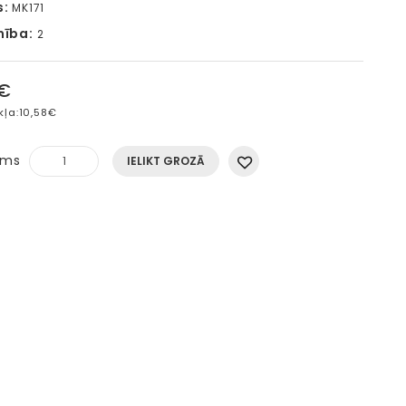
s:
MK171
mība:
2
0€
kļa:
10,58€
ums
IELIKT GROZĀ