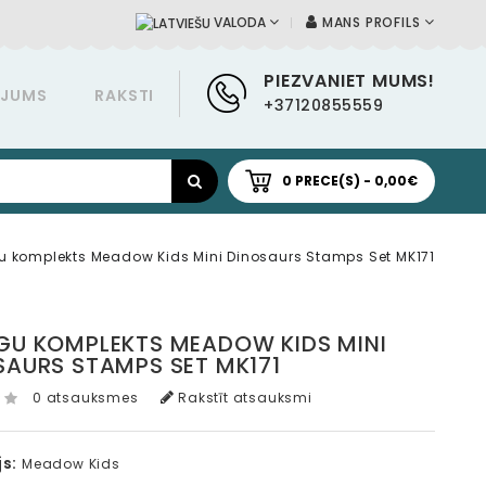
MANS PROFILS
VALODA
PIEZVANIET MUMS!
ĀJUMS
RAKSTI
+37120855559
0 PRECE(S) - 0,00€
 komplekts Meadow Kids Mini Dinosaurs Stamps Set MK171
GU KOMPLEKTS MEADOW KIDS MINI
SAURS STAMPS SET MK171
0 atsauksmes
Rakstīt atsauksmi
s:
Meadow Kids