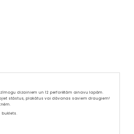
ru zīmogu dizainiem un 12 perforētām ainavu lapām.
dojiet stāstus, plakātus vai dāvanas saviem draugiem!
lktnēm.
 buklets.