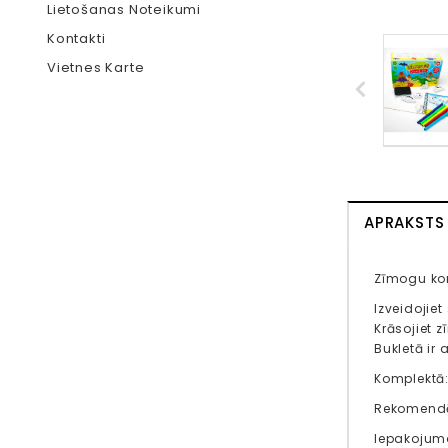
Lietošanas Noteikumi
Kontakti
Vietnes Karte
APRAKSTS
Zīmogu kom
Izveidojie
Krāsojiet 
Bukletā ir 
Komplektā: 
Rekomendē
Iepakojuma