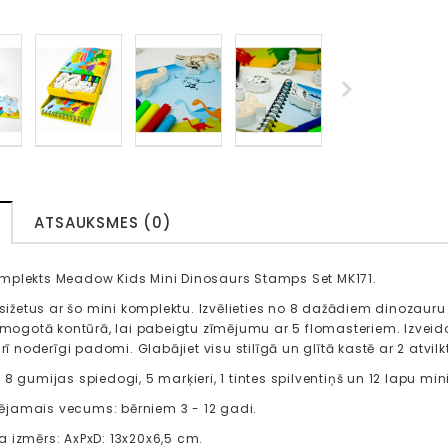
ATSAUKSMES (0)
plekts Meadow Kids Mini Dinosaurs Stamps Set MK171.
t sižetus ar šo mini komplektu. Izvēlieties no 8 dažādiem dinozau
zīmogotā kontūrā, lai pabeigtu zīmējumu ar 5 flomasteriem. Izvei
arī noderīgi padomi. Glabājiet visu stilīgā un glītā kastē ar 2 atvi
8 gumijas spiedogi, 5 marķieri, 1 tintes spilventiņš un 12 lapu mini
jamais vecums: bērniem 3 - 12 gadi.
 izmērs: AxPxD: 13x20x6,5 cm.