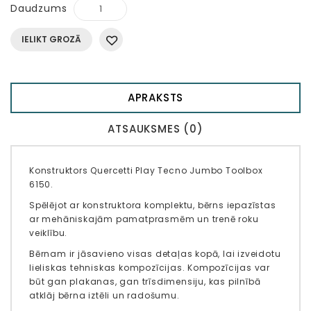
Daudzums
IELIKT GROZĀ
APRAKSTS
ATSAUKSMES (0)
Konstruktors Quercetti Play Tecno Jumbo Toolbox
6150.
Spēlējot ar konstruktora komplektu, bērns iepazīstas
ar mehāniskajām pamatprasmēm un trenē roku
veiklību.
Bērnam ir jāsavieno visas detaļas kopā, lai izveidotu
lieliskas tehniskas kompozīcijas. Kompozīcijas var
būt gan plakanas, gan trīsdimensiju, kas pilnībā
atklāj bērna iztēli un radošumu.