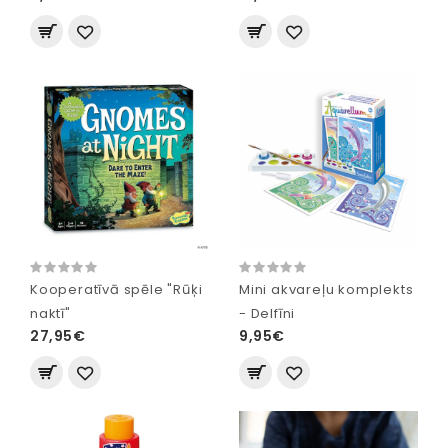
Kooperatīvā spēle "Rūķi
Mini akvareļu komplekts
naktī"
- Delfīni
27,95€
9,95€