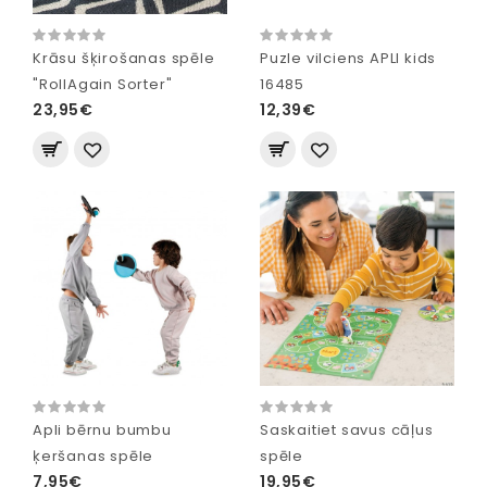
Krāsu šķirošanas spēle
Puzle vilciens APLI kids
"RollAgain Sorter"
16485
23,95€
12,39€
Apli bērnu bumbu
Saskaitiet savus cāļus
ķeršanas spēle
spēle
7,95€
19,95€