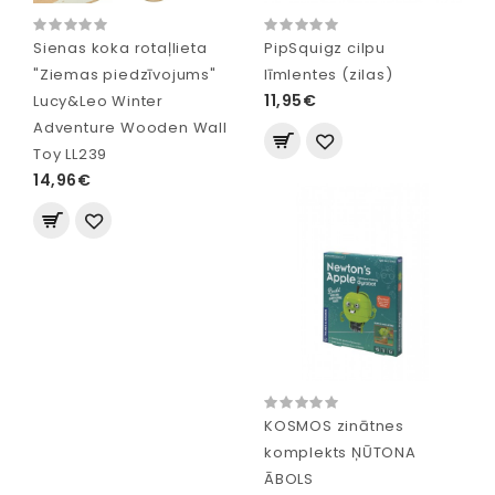
Sienas koka rotaļlieta
PipSquigz cilpu
"Ziemas piedzīvojums"
līmlentes (zilas)
11,95€
Lucy&Leo Winter
Adventure Wooden Wall
Toy LL239
14,96€
KOSMOS zinātnes
komplekts ŅŪTONA
ĀBOLS