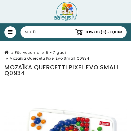
0 PRECE(S) - 0,00€
Pēc vecuma
5 - 7 gadi
Mozaīka Quercetti Pixel Evo Small Q0934
MOZAĪKA QUERCETTI PIXEL EVO SMALL
Q0934