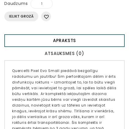
Daudzums
IELIKT GROZĀ
APRAKSTS
ATSAUKSMES (0)
Quercetti Pixel Evo Small piedāvā bezgalīgu
radošumu un jautrību! Šim perforētajam dēlim ir ērts
divfunkciju rokturis – izmantojiet to, lai to būtu viegli
pārnēsāt, vai ievietojiet to grozā, lai spēles laikā dēlis
būtu vertikāls. Ar komplektā iekļautajām dizaina
veidņu kartēm jūsu bērns var viegli izveidot skaistus
dizainus, novietojot karti uz tāfeles un ievietojot
knaģus, ievērojot krāsu shēmu. Tīrīšana ir vienkārša,
jo dēlis vienlaikus ir arī groza vāks, kuram ir arī
rokturis ērtai transportēšanai. Šis komplekts ir
piemērots bērniem no 3 gadu vecuma, un tajā