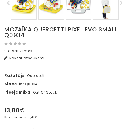
MOZAĪKA QUERCETTI PIXEL EVO SMALL
Q0934
0 atsauksmes
Rakstīt atsauksmi
Ražotājs:
Quercetti
Modelis:
Q0934
Pieejamība:
Out Of Stock
13,80€
Bez nodokļa:
11,41€