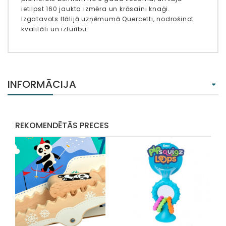
ietilpst 160 jaukta izmēra un krāsaini knaģi.
Izgatavots Itālijā uzņēmumā Quercetti, nodrošinot
kvalitāti un izturību.
INFORMĀCIJA
REKOMENDĒTĀS PRECES