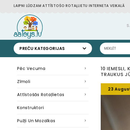
LAIPNI LŪDZAM ATTĪSTOŠO ROTAĻLIETU INTERNETA VEIKALĀ
S
PREČU KATEGORIJAS
10 IEMESLI
Pēc Vecuma
TRAUKUS J
Zīmoli
23 Augus
Attīstošās Rotaļlietas
Konstruktori
Pužļi Un Mozaīkas