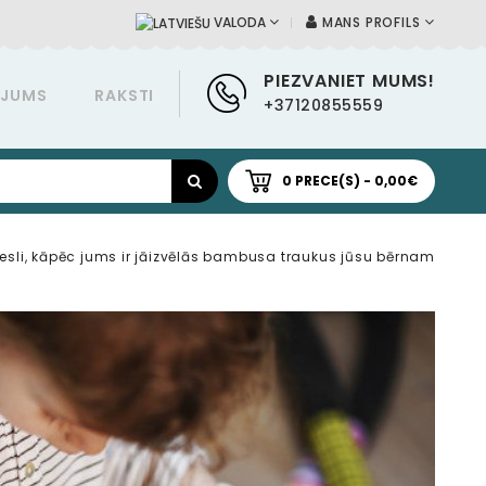
MANS PROFILS
VALODA
PIEZVANIET MUMS!
ĀJUMS
RAKSTI
+37120855559
0 PRECE(S) - 0,00€
esli, kāpēc jums ir jāizvēlās bambusa traukus jūsu bērnam