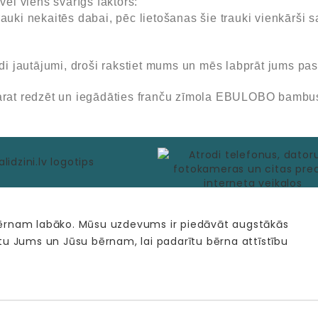
vēl viens svarīgs faktors:
uki nekaitēs dabai, pēc lietošanas šie trauki vienkārši s
ādi jautājumi, droši rakstiet mums un mēs labprāt jums pa
rat redzēt un iegādāties franču zīmola EBULOBO bambusa
bērnam labāko. Mūsu uzdevums ir piedāvāt augstākās
tu Jums un Jūsu bērnam, lai padarītu bērna attīstību