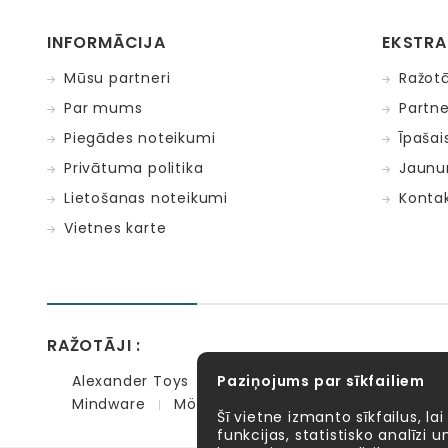
INFORMĀCIJA
EKSTRA
Mūsu partneri
Ražotā
Par mums
Partne
Piegādes noteikumi
Īpaša
Privātuma politika
Jaunu
Lietošanas noteikumi
Kontak
Vietnes karte
RAŽOTĀJI :
Alexander Toys
APLI kids
Bibio
EBULOBO
Paziņojums par sīkfailiem
Mindware
Möbi
PlayGo
Quercetti
Se
Šī vietne izmanto sīkfailus, lai
funkcijas, statistisko analīzi