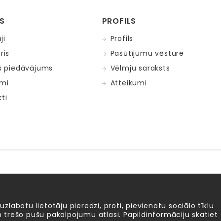
S
PROFILS
ji
Profils
ris
Pasūtījumu vēsture
is piedāvājums
Vēlmju saraksts
mi
Atteikumi
ti
Fat Brain Toys
Goula
KOSMOS
Lucy&Leo
Me
ntosphère
 uzlabotu lietotāju pieredzi, proti, pievienotu sociālo tīklu
 un trešo pušu pakalpojumu atlasi. Papildinformāciju skatiet