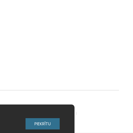
adow Kids
MELI
MillaMinis
PIEKRĪTU