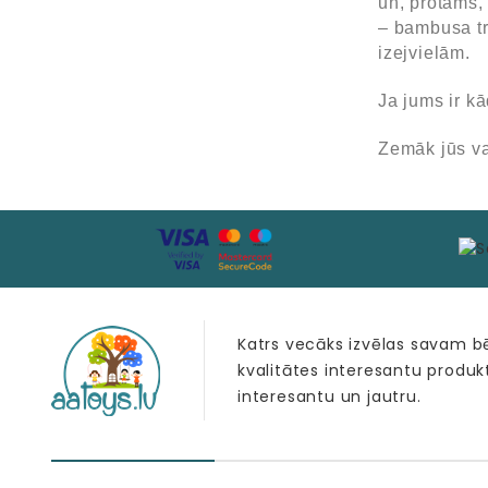
un, protams, 
– bambusa tra
izejvielām.
Ja jums ir k
Zemāk jūs va
Katrs vecāks izvēlas savam 
kvalitātes interesantu produk
interesantu un jautru.