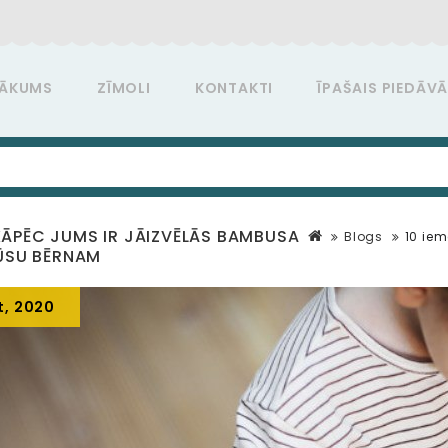
ĀKUMS
ZĪMOLI
KONTAKTI
ĪPAŠAIS PIEDĀV
, KĀPĒC JUMS IR JĀIZVĒLĀS BAMBUSA
Blogs
10 iem
ŪSU BĒRNAM
t, 2020