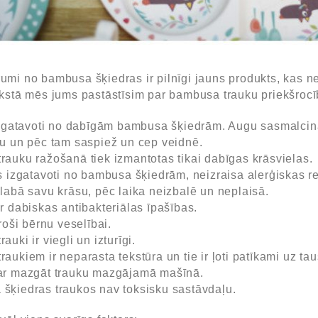
umi no bambusa šķiedras ir pilnīgi jauns produkts, kas nes
kstā mēs jums pastāstīsim par bambusa trauku priekšrocībām
 izgatavoti no dabīgām bambusa šķiedrām. Augu sasmalcina 
su un pēc tam saspiež un cep veidnē.
rauku ražošanā tiek izmantotas tikai dabīgas krāsvielas.
as izgatavoti no bambusa šķiedrām, neizraisa alerģiskas re
glabā savu krāsu, pēc laika neizbalē un neplaisā.
r dabiskas antibakteriālas īpašības.
droši bērnu veselībai.
auki ir viegli un izturīgi.
aukiem ir neparasta tekstūra un tie ir ļoti patīkami uz taus
var mazgāt trauku mazgājamā mašīnā.
šķiedras traukos nav toksisku sastāvdaļu.