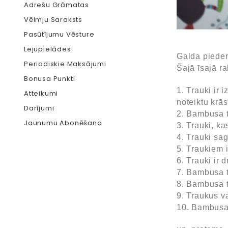
Adrešu Grāmatas
Vēlmju Saraksts
Pasūtījumu Vēsture
Lejupielādes
Galda pieder
Periodiskie Maksājumi
Šajā īsajā ra
Bonusa Punkti
1. Trauki ir
Atteikumi
noteiktu krā
Darījumi
2. Bambusa t
Jaunumu Abonēšana
3. Trauki, k
4. Trauki sa
5. Traukiem i
6. Trauki ir 
7. Bambusa tr
8. Bambusa tr
9. Traukus 
10. Bambusa 