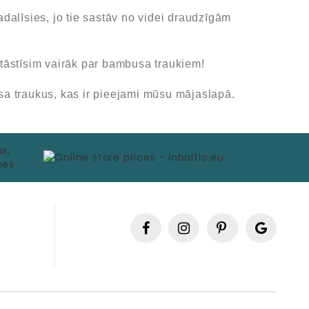
adalīsies, jo tie sastāv no videi draudzīgām
stāstīsim vairāk par bambusa traukiem!
 traukus, kas ir pieejami mūsu mājaslapā.