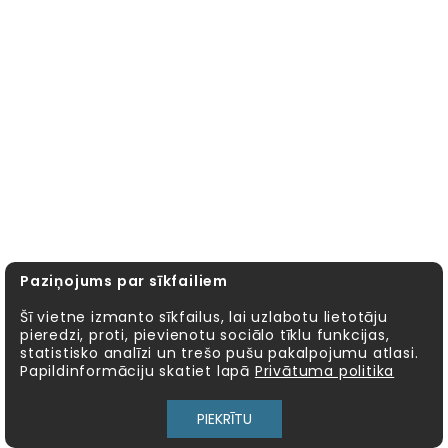
Paziņojums par sīkfailiem
Šī vietne izmanto sīkfailus, lai uzlabotu lietotāju
pieredzi, proti, pievienotu sociālo tīklu funkcijas,
statistisko analīzi un trešo pušu pakalpojumu atlasi.
Papildinformāciju skatiet lapā
Privātuma politika
PIEKRĪTU