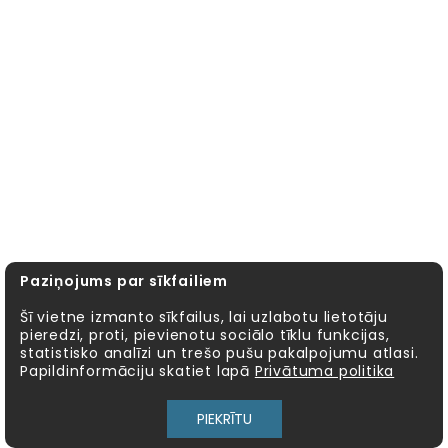
Paziņojums par sīkfailiem
Šī vietne izmanto sīkfailus, lai uzlabotu lietotāju
pieredzi, proti, pievienotu sociālo tīklu funkcijas,
statistisko analīzi un trešo pušu pakalpojumu atlasi.
Papildinformāciju skatiet lapā
Privātuma politika
PIEKRĪTU