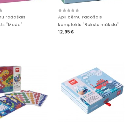
rnu radošais
Apli bērnu radošais
ts "Mode"
komplekts "Rakstu māksla"
12,95€