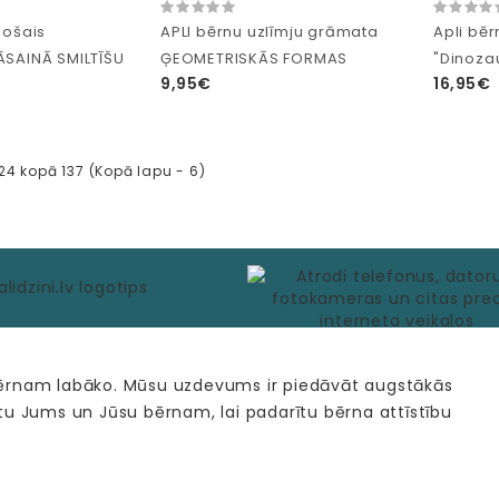
došais
APLI bērnu uzlīmju grāmata
Apli bēr
ĀSAINĀ SMILTĪŠU
ĢEOMETRISKĀS FORMAS
"Dinoza
9,95€
16,95€
 24 kopā 137 (Kopā lapu - 6)
bērnam labāko. Mūsu uzdevums ir piedāvāt augstākās
tu Jums un Jūsu bērnam, lai padarītu bērna attīstību