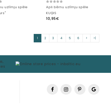
nu uzlīmju spēle
Apli bērnu uzlīmju spēle
urs"
KUĢIS
10,95€
1
2
3
4
5
6
>
>|