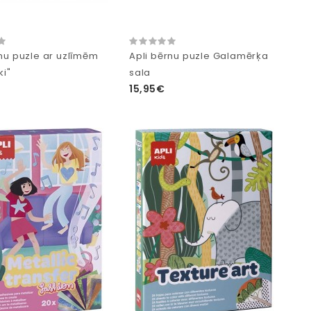
rnu puzle ar uzlīmēm
Apli bērnu puzle Galamērķa
ki"
sala
15,95€