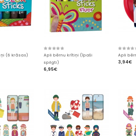
iņi (6 krāsas)
Apli bērnu krītiņi (īpaši
Apli bēr
3,94€
spilgti)
6,95€