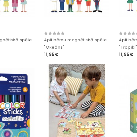
gnētiskā spēle
Apli bērnu magnētiskā spēle
Apli bē
"Okeāns"
"Tropiķi
11,95€
11,95€