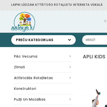
LAIPNI LŪDZAM ATTĪSTOŠO ROTAĻLIETU INTERNETA VEIKALĀ
S
PREČU KATEGORIJAS
APLI KIDS
Pēc Vecuma
Zīmoli
Attīstošās Rotaļlietas
Konstruktori
Pužļi Un Mozaīkas