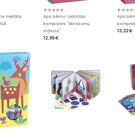
zle metāla
Apli bērnu radošais
Apli bē
OSĀ
komplekts "Mirdzumu
komplek
13,22€
māksla"
12,95€