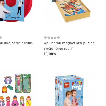
nu lidojošais šķīvītis
Apli bērnu magnētiskā puzles
spēle "Dinozauri"
19,99€