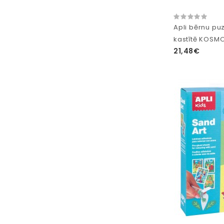
Apli bērnu pu
kastītē KOSM
21,48€