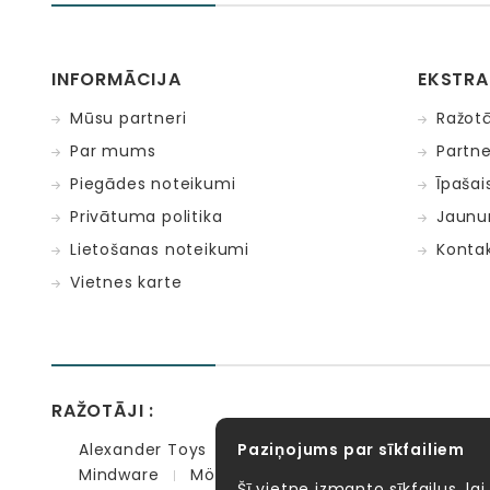
INFORMĀCIJA
EKSTRA
Mūsu partneri
Ražotā
Par mums
Partne
Piegādes noteikumi
Īpaša
Privātuma politika
Jaunu
Lietošanas noteikumi
Kontak
Vietnes karte
RAŽOTĀJI :
Alexander Toys
APLI kids
Bibio
EBULOBO
Paziņojums par sīkfailiem
Mindware
Möbi
PlayGo
Quercetti
Se
Šī vietne izmanto sīkfailus, lai