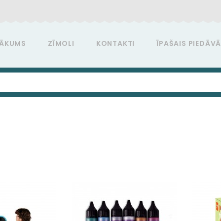
ĀKUMS
ZĪMOLI
KONTAKTI
ĪPAŠAIS PIEDĀV