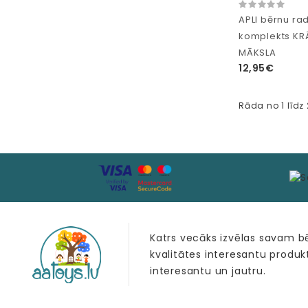
APLI bērnu ra
komplekts KR
MĀKSLA
12,95€
Rāda no 1 līdz
Katrs vecāks izvēlas savam 
kvalitātes interesantu produk
interesantu un jautru.