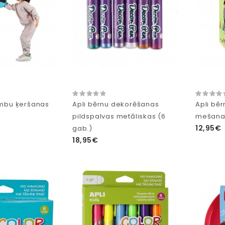
umbu ķeršanas
Apli bērnu dekorēšanas
Apli bē
pildspalvas metāliskas (6
mešana
12,95€
gab.)
18,95€