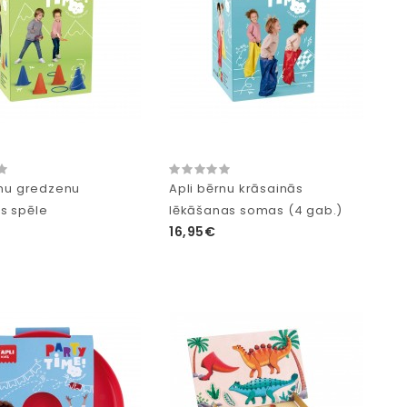
rnu gredzenu
Apli bērnu krāsainās
s spēle
lēkāšanas somas (4 gab.)
16,95€