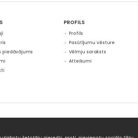
S
PROFILS
ji
Profils
ris
Pasūtījumu vēsture
is piedāvājums
Vēlmju saraksts
mi
Atteikumi
ti
Fat Brain Toys
Goula
KOSMOS
Lucy&Leo
Me
ntosphère
 uzlabotu lietotāju pieredzi, proti, pievienotu sociālo tīklu