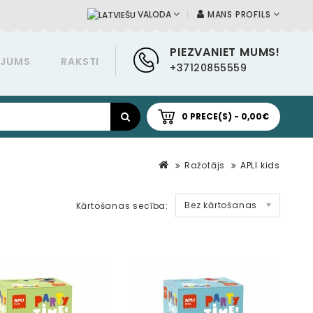
MANS PROFILS
VALODA
PIEZVANIET MUMS!
ĀJUMS
RAKSTI
+37120855559
0 PRECE(S) - 0,00€
Ražotājs
APLI kids
Bez kārtošanas
Kārtošanas secība: