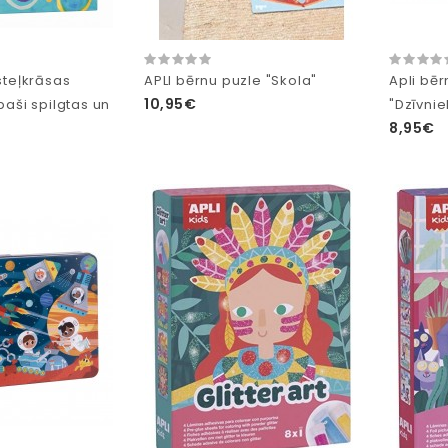
steļkrāsas
APLI bērnu puzle "Skola"
Apli bē
10,95€
paši spilgtas un
"Dzīvnie
8,95€