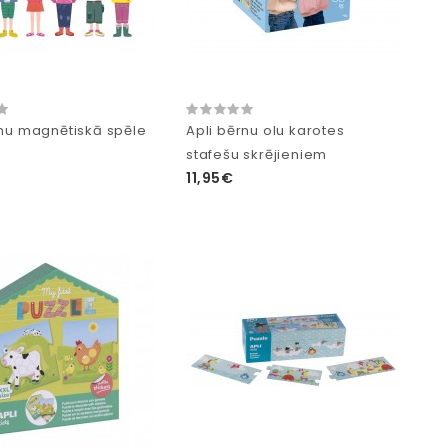
rnu magnētiskā spēle
Apli bērnu olu karotes
"
stafešu skrējieniem
11,95€