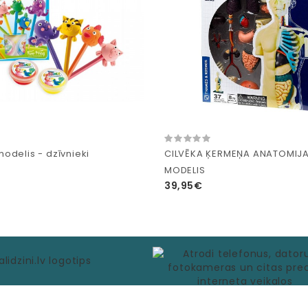
odelis - dzīvnieki
CILVĒKA ĶERMEŅA ANATOMIJ
MODELIS
39,95€