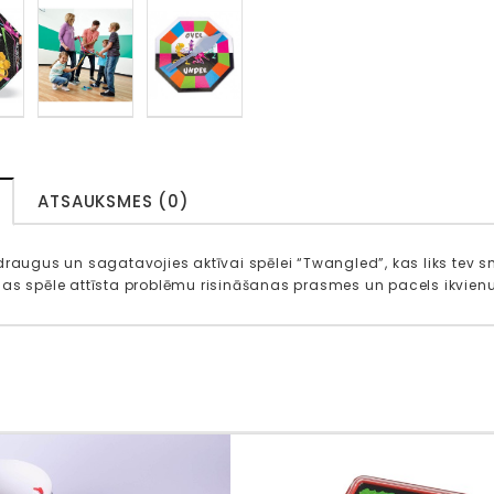
ATSAUKSMES (0)
draugus un sagatavojies aktīvai spēlei “Twangled”, kas liks tev 
as spēle attīsta problēmu risināšanas prasmes un pacels ikvienu