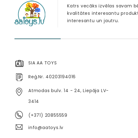
Katrs vecāks izvēlas savam 
kvalitātes interesantu produk
interesantu un jautru.
SIA AA TOYS
Reģ.Nr. 40203194016
Atmodas bulv. 14 - 24, Liepāja LV-
3414
(+371) 20855559
info@aatoys.lv