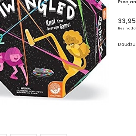
Pieeja
33,9
Bez nodo
Daudz