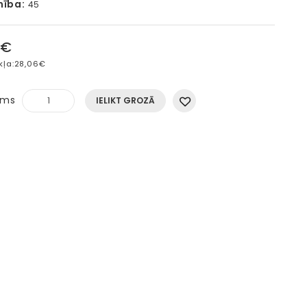
mība:
45
5€
kļa:
28,06€
ums
IELIKT GROZĀ