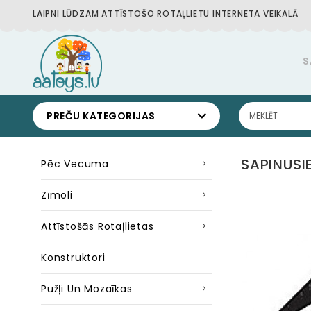
LAIPNI LŪDZAM ATTĪSTOŠO ROTAĻLIETU INTERNETA VEIKALĀ
S
PREČU KATEGORIJAS
SAPINUSI
Pēc Vecuma
Zīmoli
Attīstošās Rotaļlietas
Konstruktori
Pužļi Un Mozaīkas