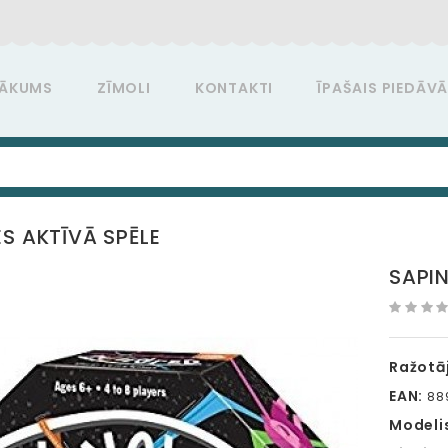
ĀKUMS
ZĪMOLI
KONTAKTI
ĪPAŠAIS PIEDĀV
ES AKTĪVĀ SPĒLE
SAPIN
Ražotāj
EAN:
88
Modeli