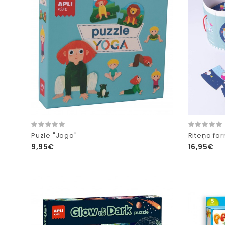
Puzle "Joga"
Riteņa fo
9,95€
16,95€