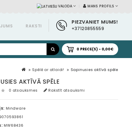
MANS PROFILS
VALODA
PIEZVANIET MUMS!
ĀJUMS
RAKSTI
+37120855559
0 PRECE(S) - 0,00€
Spēlē ar atlaidi!
Sapinusies aktīvā spēle
USIES AKTĪVĀ SPĒLE
0 atsauksmes
Rakstīt atsauksmi
s:
Mindware
9070593861
s:
MW68436