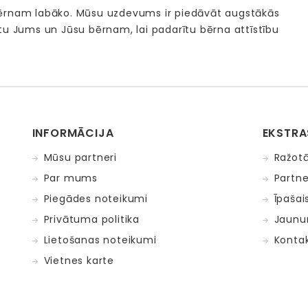
bērnam labāko. Mūsu uzdevums ir piedāvāt augstākās
tu Jums un Jūsu bērnam, lai padarītu bērna attīstību
INFORMĀCIJA
EKSTRA
Mūsu partneri
Ražotā
Par mums
Partne
Piegādes noteikumi
Īpašai
Privātuma politika
Jaunu
Lietošanas noteikumi
Kontak
Vietnes karte