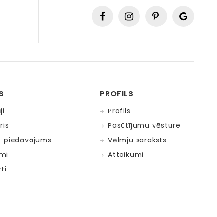
S
PROFILS
ji
Profils
ris
Pasūtījumu vēsture
s piedāvājums
Vēlmju saraksts
mi
Atteikumi
ti