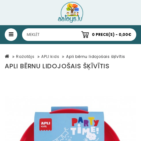
0 PRECE(S) - 0,00€
Ražotājs
APLI kids
Apli bērnu lidojošais šķīvītis
APLI BĒRNU LIDOJOŠAIS ŠĶĪVĪTIS