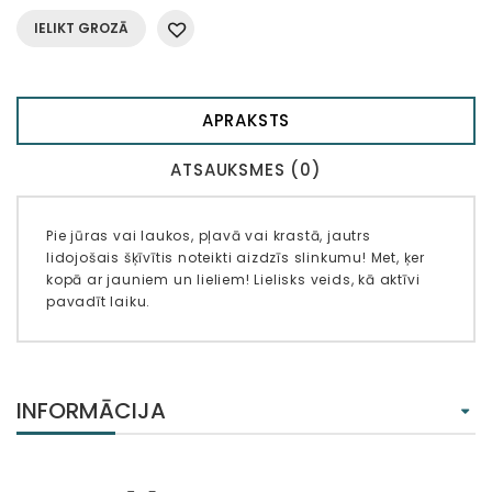
IELIKT GROZĀ
APRAKSTS
ATSAUKSMES (0)
Pie jūras vai laukos, pļavā vai krastā, jautrs
lidojošais šķīvītis noteikti aizdzīs slinkumu! Met, ķer
kopā ar jauniem un lieliem! Lielisks veids, kā aktīvi
pavadīt laiku.
INFORMĀCIJA