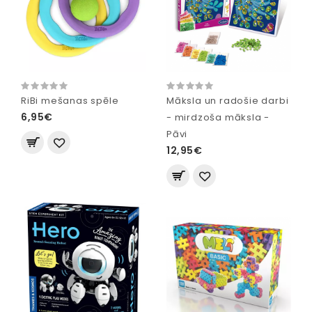
RiBi mešanas spēle
Māksla un radošie darbi
6,95€
- mirdzoša māksla -
Pāvi
12,95€