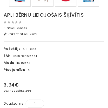
APLI BĒRNU LIDOJOŠAIS ŠĶĪVĪTIS
0 atsauksmes
Rakstīt atsauksmi
Ražotājs:
APLI kids
EAN:
8410782195641
Modelis:
19564
Pieejamība:
5
3,94€
Bez nodokļa:
3,26€
Daudzums