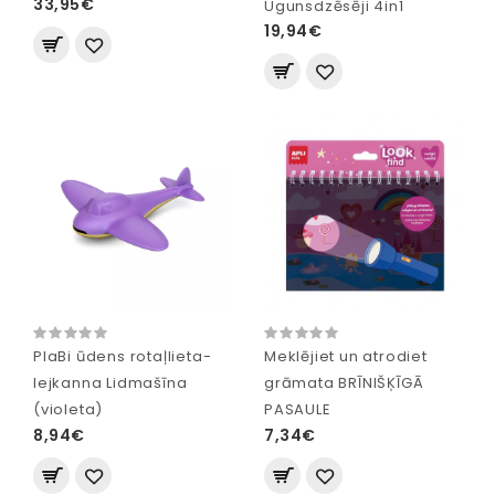
33,95€
Ugunsdzēsēji 4in1
19,94€
PlaBi ūdens rotaļlieta-
Meklējiet un atrodiet
lejkanna Lidmašīna
grāmata BRĪNIŠĶĪGĀ
(violeta)
PASAULE
8,94€
7,34€