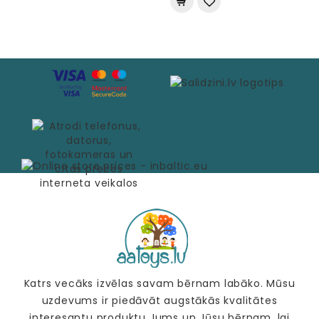
Katrs vecāks izvēlas savam bērnam labāko. Mūsu
uzdevums ir piedāvāt augstākās kvalitātes
interesantu produktu Jums un Jūsu bērnam, lai