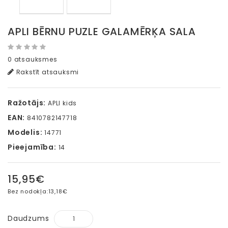
APLI BĒRNU PUZLE GALAMĒRĶA SALA
0 atsauksmes
Rakstīt atsauksmi
Ražotājs:
APLI kids
EAN:
8410782147718
Modelis:
14771
Pieejamība:
14
15,95€
Bez nodokļa:
13,18€
Daudzums