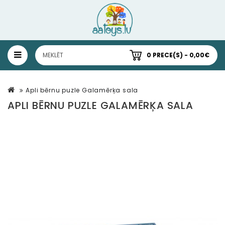
0 PRECE(S) - 0,00€
Apli bērnu puzle Galamērķa sala
APLI BĒRNU PUZLE GALAMĒRĶA SALA