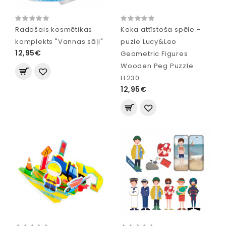
Radošais kosmētikas
Koka attīstoša spēle -
komplekts "Vannas sāļi"
puzle Lucy&Leo
12,95€
Geometric Figures
Wooden Peg Puzzle
LL230
12,95€