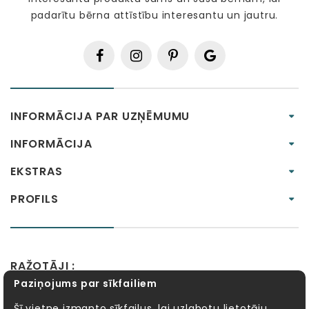
padarītu bērna attīstību interesantu un jautru.
INFORMĀCIJA PAR UZŅĒMUMU
INFORMĀCIJA
EKSTRAS
PROFILS
RAŽOTĀJI :
Paziņojums par sīkfailiem
Alexander Toys
APLI kids
Bibio
EBULOBO
Fat Brain Toys
Goula
KOSMOS
Lucy&Leo
Šī vietne izmanto sīkfailus, lai uzlabotu lietotāju