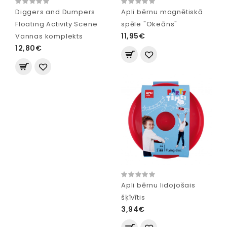
Diggers and Dumpers
Apli bērnu magnētiskā
Floating Activity Scene
spēle "Okeāns"
11,95€
Vannas komplekts
12,80€
Apli bērnu lidojošais
šķīvītis
3,94€