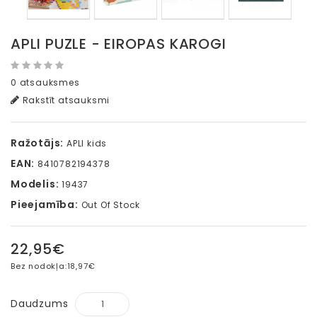
APLI PUZLE - EIROPAS KAROGI
0 atsauksmes
Rakstīt atsauksmi
Ražotājs:
APLI kids
EAN:
8410782194378
Modelis:
19437
Pieejamība:
Out Of Stock
22,95€
Bez nodokļa:
18,97€
Daudzums