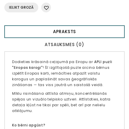
IELIKT GROZĀ
APRAKSTS
ATSAUKSMES (0)
Dodieties krāsainā ceļojumā pa Eiropu ar
APLI puzli
"Eiropas karogi"
! Šī izglītojošā puzle aicina bērnus
izpētīt Eiropas karti, iemācīties atpazīt valstu
karogus un paplašināt savas ģeogrāfiskās
zināšanas — tas viss jautrā un saistošā veidā.
Mīklu risināšana attīsta atmiņu, koncentrēšanās
spējas un vizuālo telpisko uztveri. Attīstoties, katra
detaļa kļūst ne tikai par spēli, bet arī par nelielu
atklājumu.
Ko bērni apgūst?