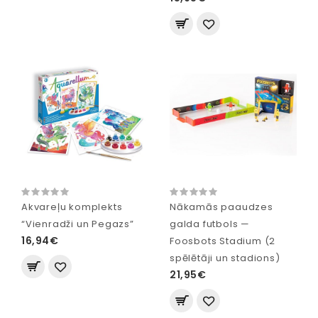
Akvareļu komplekts
Nākamās paaudzes
“Vienradži un Pegazs”
galda futbols —
16,94€
Foosbots Stadium (2
spēlētāji un stadions)
21,95€