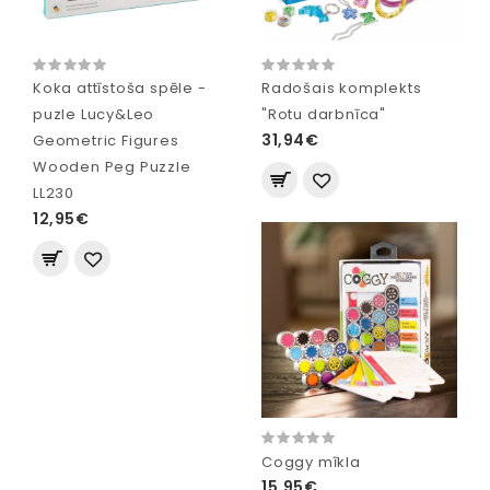
Koka attīstoša spēle -
Radošais komplekts
puzle Lucy&Leo
"Rotu darbnīca"
31,94€
Geometric Figures
Wooden Peg Puzzle
LL230
12,95€
Coggy mīkla
15,95€