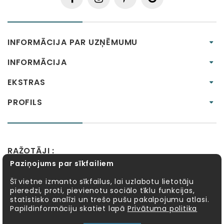
INFORMĀCIJA PAR UZŅĒMUMU
INFORMĀCIJA
EKSTRAS
PROFILS
RAŽOTĀJI :
Paziņojums par sīkfailiem
Alexander Toys
APLI kids
Bibio
EBULOBO
Fat Brain Toys
Goula
KOSMOS
Lucy&Leo
Šī vietne izmanto sīkfailus, lai uzlabotu lietotāju
pieredzi, proti, pievienotu sociālo tīklu funkcijas,
Meadow Kids
MELI
MillaMinis
Mindware
statistisko analīzi un trešo pušu pakalpojumu atlasi.
Möbi
PlayGo
Quercetti
Sentosphère
Papildinformāciju skatiet lapā
Privātuma politika