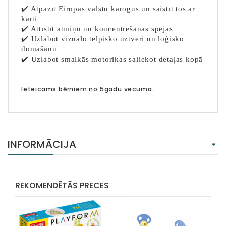
✔️ Atpazīt Eiropas valstu karogus un saistīt tos ar
karti
✔️ Attīstīt atmiņu un koncentrēšanās spējas
✔️ Uzlabot vizuālo telpisko uztveri un loģisko
domāšanu
✔️ Uzlabot smalkās motorikas saliekot detaļas kopā
Ieteicams bērniem no 5
gadu vecuma.
INFORMĀCIJA
REKOMENDĒTĀS PRECES