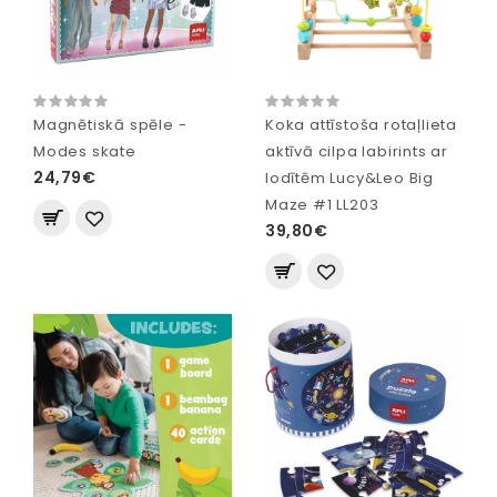
Magnētiskā spēle -
Koka attīstoša rotaļlieta
Modes skate
aktīvā cilpa labirints ar
24,79€
lodītēm Lucy&Leo Big
Maze #1 LL203
39,80€