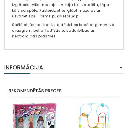
izglābsiet vilku mazuļus, misija tiks zaudēta, tāpat
kā visa spēle. Pasteidzieties glābt mazuļus un
uzvariet spēli, pirms pūķis iebrūk pilī.
Spēlējot jūs ne tikai izklaidēsieties kopā ar ģimeni vai
draugiem, bet arī attīstīsiet sadarbības un
neatlaidības prasmes.
INFORMĀCIJA
REKOMENDĒTĀS PRECES