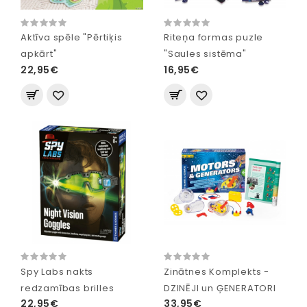
Aktīva spēle "Pērtiķis
Riteņa formas puzle
apkārt"
"Saules sistēma"
22,95€
16,95€
Spy Labs nakts
Zinātnes Komplekts -
redzamības brilles
DZINĒJI un ĢENERATORI
22,95€
33,95€