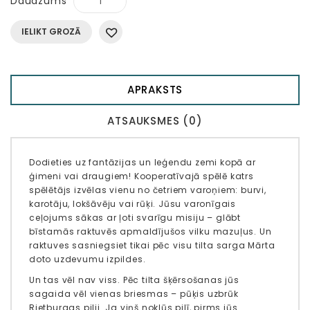
Daudzums
IELIKT GROZĀ
APRAKSTS
ATSAUKSMES (0)
Dodieties uz fantāzijas un leģendu zemi kopā ar
ģimeni vai draugiem! Kooperatīvajā spēlē katrs
spēlētājs izvēlas vienu no četriem varoņiem: burvi,
karotāju, lokšāvēju vai rūķi. Jūsu varonīgais
ceļojums sākas ar ļoti svarīgu misiju – glābt
bīstamās raktuvēs apmaldījušos vilku mazuļus. Un
raktuves sasniegsiet tikai pēc visu tilta sarga Mārta
doto uzdevumu izpildes.
Un tas vēl nav viss. Pēc tilta šķērsošanas jūs
sagaida vēl vienas briesmas – pūķis uzbrūk
Rietburgas pilij. Ja viņš nokļūs pilī, pirms jūs