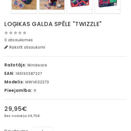
LOĢIKAS GALDA SPĒLE "TWIZZLE"
0 atsauksmes
Rakstīt atsauksmi
Ražotājs:
Mindware
EAN:
195130387227
Modelis:
MW14122373
Pieejamība:
11
29,95€
Bez nodokļa:
24,75€