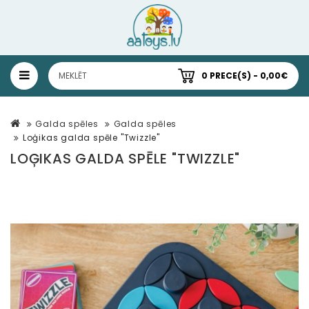
0 PRECE(S) - 0,00€
Galda spēles
Galda spēles
Loģikas galda spēle "Twizzle"
LOĢIKAS GALDA SPĒLE "TWIZZLE"