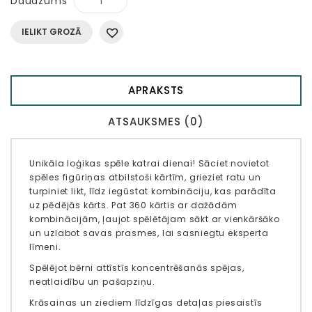
Daudzums
IELIKT GROZĀ
APRAKSTS
ATSAUKSMES (0)
Unikāla loģikas spēle katrai dienai! Sāciet novietot
spēles figūriņas atbilstoši kārtīm, grieziet ratu un
turpiniet likt, līdz iegūstat kombināciju, kas parādīta
uz pēdējās kārts. Pat 360 kārtis ar dažādām
kombinācijām, ļaujot spēlētājam sākt ar vienkāršāko
un uzlabot savas prasmes, lai sasniegtu eksperta
līmeni.
Spēlējot bērni attīstīs koncentrēšanās spējas,
neatlaidību un pašapziņu.
Krāsainas un ziediem līdzīgas detaļas piesaistīs