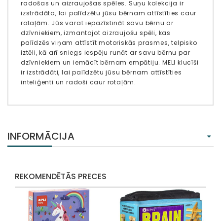
radošas un aizraujošas spēles. Suņu kolekcija ir
izstrādāta, lai palīdzētu jūsu bērnam attīstīties caur
rotaļām. Jūs varat iepazīstināt savu bērnu ar
dzīvniekiem, izmantojot aizraujošu spēli, kas
palīdzēs viņam attīstīt motoriskās prasmes, telpisko
iztēli, kā arī sniegs iespēju runāt ar savu bērnu par
dzīvniekiem un iemācīt bērnam empātiju. MELI klucīši
ir izstrādāti, lai palīdzētu jūsu bērnam attīstīties
inteliģenti un radoši caur rotaļām.
INFORMĀCIJA
REKOMENDĒTĀS PRECES