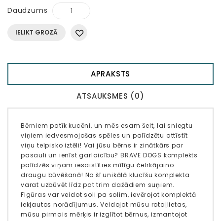
Daudzums
IELIKT GROZĀ
APRAKSTS
ATSAUKSMES (0)
Bērniem patīk kucēni, un mēs esam šeit, lai sniegtu
viņiem iedvesmojošas spēles un palīdzētu attīstīt
viņu telpisko iztēli! Vai jūsu bērns ir zinātkārs par
pasauli un ienīst garlaicību? BRAVE DOGS komplekts
palīdzēs viņam iesaistīties mīlīgu četrkājaino
draugu būvēšanā! No šī unikālā klucīšu komplekta
varat uzbūvēt līdz pat trim dažādiem suņiem.
Figūras var veidot soli pa solim, ievērojot komplektā
iekļautos norādījumus. Veidojot mūsu rotaļlietas,
mūsu pirmais mērķis ir izglītot bērnus, izmantojot