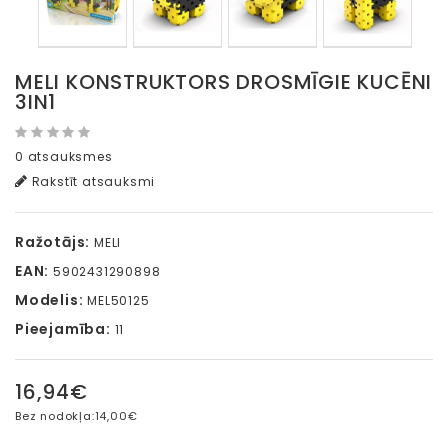
MELI KONSTRUKTORS DROSMĪGIE KUCĒNI
3IN1
0 atsauksmes
Rakstīt atsauksmi
Ražotājs:
MELI
EAN:
5902431290898
Modelis:
MEL50125
Pieejamība:
11
16,94€
Bez nodokļa:
14,00€