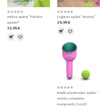
Aktīva spēle "Pērtiķis
Loģikas spēle "Morfijs"
24,95€
apkārt"
22,95€
RakBi pludmales spēle -
smilšu rotaļlietu
komplekts (rozā)